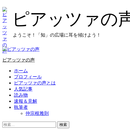
コ
ン
ピアッツァの
テ
ン
ツ
ようこそ！「知」の広場に耳を傾けよう！
に
ス
キ
プ
ッ
ラ
プ
ピアッツァの声
イ
し
マ
ホーム
ま
リ
プロフィール
す
メ
ピアッツァの声とは
ニ
人気記事
ュ
読み物
ー
速報＆見解
執筆者
仲宗根雅則
検
索: