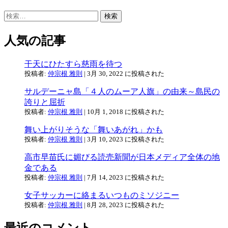
検
索:
人気の記事
干天にひたすら慈雨を待つ
投稿者:
仲宗根 雅則
|
3月 30, 2022 に投稿された
サルデーニャ島「４人のムーア人旗」の由来～島民の
誇りと屈折
投稿者:
仲宗根 雅則
|
10月 1, 2018 に投稿された
舞い上がりそうな「舞いあがれ」かも
投稿者:
仲宗根 雅則
|
3月 10, 2023 に投稿された
高市早苗氏に媚びる読売新聞が日本メディア全体の地
金である
投稿者:
仲宗根 雅則
|
7月 14, 2023 に投稿された
女子サッカーに絡まるいつものミソジニー
投稿者:
仲宗根 雅則
|
8月 28, 2023 に投稿された
最近のコメント