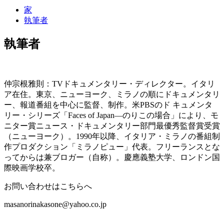
家
執筆者
執筆者
仲宗根雅則：TVドキュメンタリー・ディレクター。イタリ
ア在住。東京、ニューヨーク、ミラノの順にドキュメンタリ
ー、報道番組を中心に監督、制作。米PBSのド キュメンタ
リー・シリーズ「Faces of Japan―のりこの場合」により、モ
ニター賞ニュース・ドキュメンタリー部門最優秀監督賞受賞
（ニューヨーク）。1990年以降、イタリア・ミラノの番組制
作プロダクション「ミラノピュー」代表。フリーランスとな
ってからは兼ブロガー（自称）。慶應義塾大学、ロンドン国
際映画学校卒。
お問い合わせはこちらへ
masanorinakasone@yahoo.co.jp