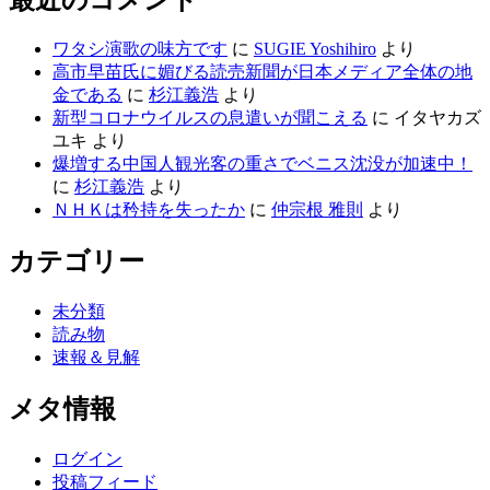
ワタシ演歌の味方です
に
SUGIE Yoshihiro
より
高市早苗氏に媚びる読売新聞が日本メディア全体の地
金である
に
杉江義浩
より
新型コロナウイルスの息遣いが聞こえる
に
イタヤカズ
ユキ
より
爆増する中国人観光客の重さでベニス沈没が加速中！
に
杉江義浩
より
ＮＨＫは矜持を失ったか
に
仲宗根 雅則
より
カテゴリー
未分類
読み物
速報＆見解
メタ情報
ログイン
投稿フィード