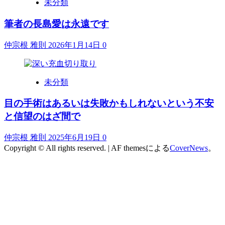
未分類
筆者の長島愛は永遠です
仲宗根 雅則
2026年1月14日
0
未分類
目の手術はあるいは失敗かもしれないという不安
と信望のはざ間で
仲宗根 雅則
2025年6月19日
0
Copyright © All rights reserved.
|
AF themesによる
CoverNews
。