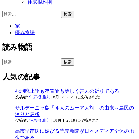
仲宗根雅則
検
索:
家
読み物語
読み物語
検
索:
人気の記事
死刑廃止論も存置論も等しく善人の祈りである
投稿者:
仲宗根 雅則
|
8月 18, 2021 に投稿された
サルデーニャ島「４人のムーア人旗」の由来～島民の
誇りと屈折
投稿者:
仲宗根 雅則
|
10月 1, 2018 に投稿された
高市早苗氏に媚びる読売新聞が日本メディア全体の地
金である