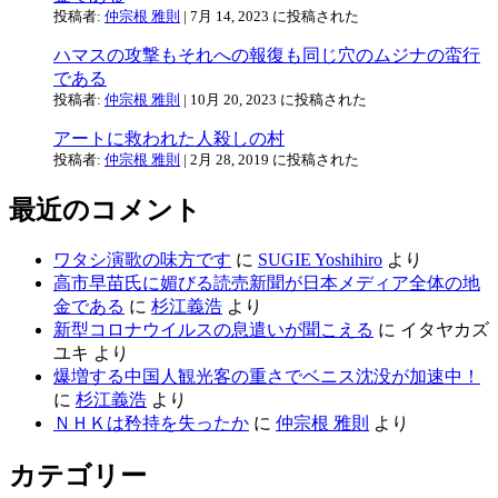
投稿者:
仲宗根 雅則
|
7月 14, 2023 に投稿された
ハマスの攻撃もそれへの報復も同じ穴のムジナの蛮行
である
投稿者:
仲宗根 雅則
|
10月 20, 2023 に投稿された
アートに救われた人殺しの村
投稿者:
仲宗根 雅則
|
2月 28, 2019 に投稿された
最近のコメント
ワタシ演歌の味方です
に
SUGIE Yoshihiro
より
高市早苗氏に媚びる読売新聞が日本メディア全体の地
金である
に
杉江義浩
より
新型コロナウイルスの息遣いが聞こえる
に
イタヤカズ
ユキ
より
爆増する中国人観光客の重さでベニス沈没が加速中！
に
杉江義浩
より
ＮＨＫは矜持を失ったか
に
仲宗根 雅則
より
カテゴリー