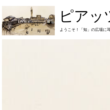
コ
ン
ピアッ
テ
ン
ツ
ようこそ！「知」の広場に
に
ス
キ
プ
ッ
ラ
プ
イ
し
マ
ま
リ
す
メ
ニ
ュ
ー