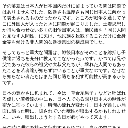
その落差は日本人が日本国内だけに留まっている間は問題で
はありませんでした。凶暴さも温厚さも同じ日本人に向かっ
て表出されるものだったからです。ところが戦争を通してそ
こに外国人が入ったときに問題が起こりました。土着思想し
か持ち合わせない多くの旧帝国軍人は、他民族を「同じ人間
と見なす人間性」に欠け、他民族を殺戮することだけに全身
全霊を傾ける非人間的な暴徒集団の構成員でした。
そしてもっと重大な問題は、戦後日本がそのことを総括し子
供達に過ちを充分に教えてこなかった点です。かつては兄や
父であった彼らの祖父や大叔父たちが、壊れた人間でもあっ
たことを若者達が知らずにいることが重大なのです。なぜな
ら知らない者たちはまた同じ過ちを犯す可能性が高まるから
です。
日本の豊かさに包まれて、今は「草食系男子」などと呼ばれ
る優しい若者達の中にも、日本人である限り日本人の獣性が
密かに宿っています。時間の流れが変わり、日本が難しい局
面に陥った時に、隠されていた獣性が噴出するかもしれませ
ん。いや、噴出しようとする日が必ずやって来ます。
その時に理性を持って行動するためには、自らの中にある