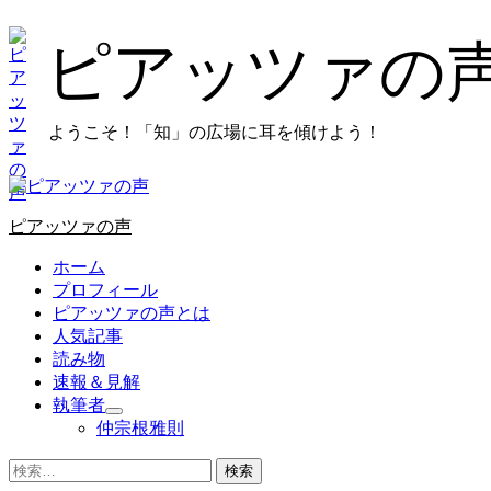
コ
ン
ピアッツァの
テ
ン
ツ
ようこそ！「知」の広場に耳を傾けよう！
に
ス
キ
プ
ッ
ラ
プ
ピアッツァの声
イ
し
マ
ホーム
ま
リ
プロフィール
す
メ
ピアッツァの声とは
ニ
人気記事
ュ
読み物
ー
速報＆見解
執筆者
仲宗根雅則
検
索: