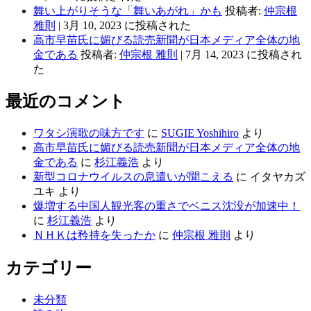
舞い上がりそうな「舞いあがれ」かも
投稿者:
仲宗根
雅則
|
3月 10, 2023 に投稿された
高市早苗氏に媚びる読売新聞が日本メディア全体の地
金である
投稿者:
仲宗根 雅則
|
7月 14, 2023 に投稿され
た
最近のコメント
ワタシ演歌の味方です
に
SUGIE Yoshihiro
より
高市早苗氏に媚びる読売新聞が日本メディア全体の地
金である
に
杉江義浩
より
新型コロナウイルスの息遣いが聞こえる
に
イタヤカズ
ユキ
より
爆増する中国人観光客の重さでベニス沈没が加速中！
に
杉江義浩
より
ＮＨＫは矜持を失ったか
に
仲宗根 雅則
より
カテゴリー
未分類