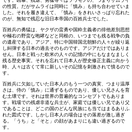
です。凶暴、残虐、勇猛等々はツワモノの、つまりサムライ
の性質。だがサムライは同時に「慎み」も持ち合わせていま
した。それを履き違えて、「慎み」をきれいさっぱり忘れた
のが、無知で残忍な旧日本帝国の百姓兵士でした。
百姓兵の勇猛は、ヤクザの蛮勇や国粋主義者の排他差別思想
や極右の野蛮な咆哮などと同根の、いつまでも残る戦争の負
の遺産であり、アジア、特に中国韓国北朝鮮の人々が繰り返
し糾弾する日本の過去そのものです。アジアだけではありま
せん。日本と戦った欧米の人々の記憶の中にもなまなましく
残る歴史事実。それを忘れて日本人が歴史修正主義に向かう
時、人々は古くて常に新しいその記憶を刺激されて憤るので
す。
百姓兵に欠如していた日本人のもう一つの真実、つまり温厚
さは、侍の「慎み」に通ずるものであり、優しい兄さんを育
む土壌です。それは世界の普遍的なコンセプトでもありま
す。戦場での残虐非道な兵士が、家庭では優しい兄であり父
であることは、どこの国のどんな民族にも当てはまるありふ
れた図式です。しかし日本人の場合はその落差が激し過ぎ
る。「うち」と「そと」の顔があまりにも違い過ぎるので
す。