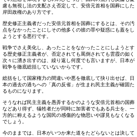
慮も無視し法の支配さえ否定して、安倍元首相を国葬にした
岸田政権のあり方です。
歴史修正主義者だった安倍元首相を国葬にするとは、その汚
点をなかったことにしその他多くの彼の罪や疑惑にも蓋をし
ようとする悪行です。
戦争でさえ美化し、あったことをなかったことにしようとす
る歴史修正主義者が、否定されても罵倒されても雲霞の如く
次々に湧き出すのは、繰り返し何度でも言いますが、日本が
戦争を徹底総括していないからです。
総括をして国家権力の間違いや悪を徹底して抉り出せば、日
本の過去の過ちへの「真の反省」が生まれ民主主義が確固た
るものになります。
そうなれば民主主義を愚弄するかのような安倍元首相の国葬
などあり得ず、犠牲者だが同時に加害者でもある兵士を、一
方的に称えるような国民の感傷的な物思いや謬見もなくなる
でしょう。
今のままでは、日本がいつか来た道をたどらないとは決して