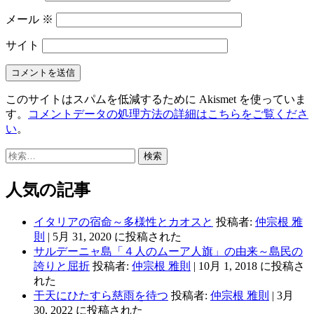
メール
※
サイト
このサイトはスパムを低減するために Akismet を使っていま
す。
コメントデータの処理方法の詳細はこちらをご覧くださ
い
。
検
索:
人気の記事
イタリアの宿命～多様性とカオスと
投稿者:
仲宗根 雅
則
|
5月 31, 2020 に投稿された
サルデーニャ島「４人のムーア人旗」の由来～島民の
誇りと屈折
投稿者:
仲宗根 雅則
|
10月 1, 2018 に投稿さ
れた
干天にひたすら慈雨を待つ
投稿者:
仲宗根 雅則
|
3月
30, 2022 に投稿された