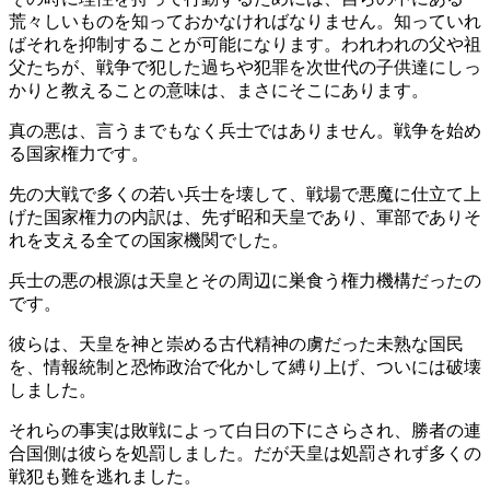
荒々しいものを知っておかなければなりません。知っていれ
ばそれを抑制することが可能になります。われわれの父や祖
父たちが、戦争で犯した過ちや犯罪を次世代の子供達にしっ
かりと教えることの意味は、まさにそこにあります。
真の悪は、言うまでもなく兵士ではありません。戦争を始め
る国家権力です。
先の大戦で多くの若い兵士を壊して、戦場で悪魔に仕立て上
げた国家権力の内訳は、先ず昭和天皇であり、軍部でありそ
れを支える全ての国家機関でした。
兵士の悪の根源は天皇とその周辺に巣食う権力機構だったの
です。
彼らは、天皇を神と崇める古代精神の虜だった未熟な国民
を、情報統制と恐怖政治で化かして縛り上げ、ついには破壊
しました。
それらの事実は敗戦によって白日の下にさらされ、勝者の連
合国側は彼らを処罰しました。だが天皇は処罰されず多くの
戦犯も難を逃れました。