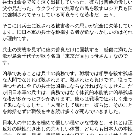
兵士は命令で泣く泣く出征していった。彼らは普通の優しい
父や兄だった。ウクライナで無辜な市民を殺すロシア兵も国
に強制されてそうしている可哀そうな若者だ、云々。
そこには兵士に殺される被害者への思いが完全に欠落してい
ます。旧日本軍の兵士を称揚する者が危なっかしいのはそれ
が理由です。
兵士の実態を見ずに彼の善良だけに固執する、感傷に満ちた
歌が島倉千代子が歌う名曲「東京だョおっ母さん」なので
す。
凶暴であることは兵士の義務です。戦場では相手を殺す残虐
な人間でなければ殺されます。殺されたら負けです。従って
勝つために全ての兵士は凶暴にならなければなりません。だ
が旧日本軍の兵士は、義務ではなく体質的本能的に凶暴残虐
な者が多かったフシがあります。彼らは戦場で狂おしく走っ
て鬼になりました。「人間として壊れた」彼らは、そのこと
を総括せずに戦後を生き続け多くが死んでいきました。
日本人の中にある極めて優しい穏やかな性格と、それとは正
反対の獣性むき出しの荒々しい体質。どちらも日本人の本性