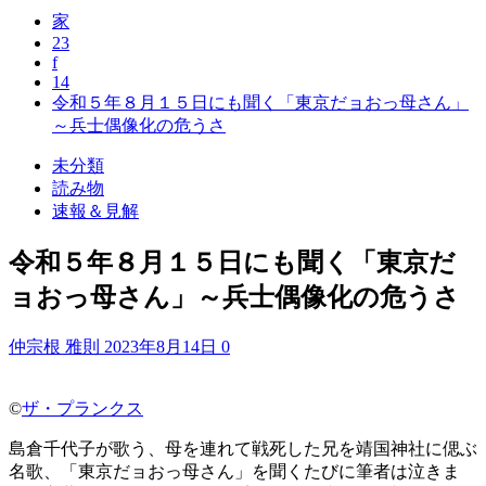
家
23
f
14
令和５年８月１５日にも聞く「東京だョおっ母さん」
～兵士偶像化の危うさ
未分類
読み物
速報＆見解
令和５年８月１５日にも聞く「東京だ
ョおっ母さん」～兵士偶像化の危うさ
仲宗根 雅則
2023年8月14日
0
©
ザ・プランクス
島倉千代子が歌う、母を連れて戦死した兄を靖国神社に偲ぶ
名歌、「東京だョおっ母さん」を聞くたびに筆者は泣きま