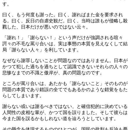
す。
曰く、もう何度も謝った。曰く、謝ればまた金を要求され
る。曰く、反日の自虐史観だ。曰く、当時は誰もが侵略し殺
戮した、日本だけが悪いのではない云々。
「謝れ！」「謝らない！」という声だけが強調される喧々
諤々の不毛な罵り合いは、実は事態の本質を見えなくして結
局「謝らない人々」を利しています。
なぜなら謝罪しないことが問題なのではありません。日本が
かつて犯した過ちを過ちとして認識できないそれらの人々の
悲惨なまでの不識と傲岸が、真の問題なのです。
ところが罵り合いは、あたかも「謝らないこと」そのものが
問題の本質であり錯誤の全てでもあるかのような錯覚をもた
らしてしまいます。
謝らない或いは謝るべきではない、と確信犯的に決めている
人間性の皮相な輩が、かつて国を誤りました。そして彼らは
今また国を誤るかもしれない道を辿ろうとしています。
その懸念を体現するもののひとつが、国民の批判も反論も憂