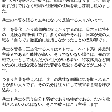
優しい心を壊された彼らは、戦場で悪鬼になりました。敵を
殺すだけではなく戦場や征服地の住民を殺し蹂躙し貶めまし
た。
兵士の本質を語るとムキになって反論する人々がいます。
兵士を美化したり感傷的に捉えたりするのは、日本人に特有
の、危険な精神作用です。多くの場合それは、日本が先の大
戦を「自らで」徹底的に総括しなかったことの悪影響です。
兵士を賛美し正当化する人々はネトウヨ・ヘイト系排外差別
主義者である可能性が高い。そうでないない場合は、先の大
戦で兵士として死んだ父や祖父がいる者や、特攻隊員など国
のために壮烈な死を遂げた若者を敬愛する者などが主体で
す。
つまり言葉を替えれば、兵士の悲壮な側面に気を取られるこ
とが多い人々です。その気分は往々にして被害者意識を呼び
込みます。
兵士も兵士を思う自分も弱者であり犠牲者である。だから批
判されるいわれはない。そこで彼らはこう主張します：