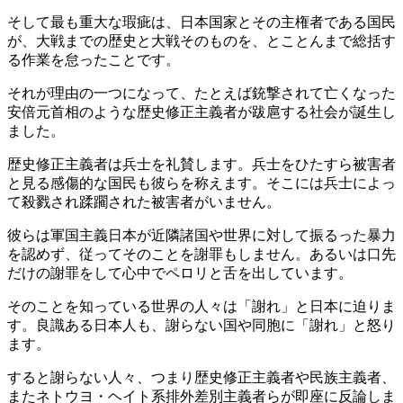
そして最も重大な瑕疵は、日本国家とその主権者である国民
が、大戦までの歴史と大戦そのものを、とことんまで総括す
る作業を怠ったことです。
それが理由の一つになって、たとえば銃撃されて亡くなった
安倍元首相のような歴史修正主義者が跋扈する社会が誕生し
ました。
歴史修正主義者は兵士を礼賛します。兵士をひたすら被害者
と見る感傷的な国民も彼らを称えます。そこには兵士によっ
て殺戮され蹂躙された被害者がいません。
彼らは軍国主義日本が近隣諸国や世界に対して振るった暴力
を認めず、従ってそのことを謝罪もしません。あるいは口先
だけの謝罪をして心中でペロリと舌を出しています。
そのことを知っている世界の人々は「謝れ」と日本に迫りま
す。良識ある日本人も、謝らない国や同胞に「謝れ」と怒り
ます。
すると謝らない人々、つまり歴史修正主義者や民族主義者、
またネトウヨ・ヘイト系排外差別主義者らが即座に反論しま