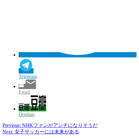
Telegram
Email
Douban
Post
Previous:
NHKファンがアンチになりそうだ
Next:
女子サッカーには未来がある
navigation