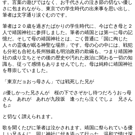
す。言葉の遊びではなく、お千代さんの泣き節の切ない優し
さに包まれながら、東京での学生時代の出来事を思い出し、
筆者は文字通り涙ぐむのです。
筆者は２０歳を過ぎたばかりの学生時代に、今は亡き母と２
人で靖国神社に参拝しました。筆者の靖国とは第一に母の記
憶だ。そして母の靖国神社とは、ごく普通に「国に殉じた
人々の霊魂が眠る神聖な場所」です。母の心の中には、戦犯
も分祀も合祀も長州独裁も明治政府の欺瞞も、つまり靖国神
社の成り立ちとその後の歴史や汚れた政治に関わる一切の知
識も、従って感情もありませんでした。母は純粋に靖国神社
を尊崇していました。
「東京だョおっ母さん」では戦死した兄が
♫優しかった兄さんが 桜の下でさぞかし待つだろうおっ母
さん あれが あれが九段坂 逢ったら泣くでしょ 兄さん
も♫
と切なく讃えられます。
歌を聞くたびに筆者は泣かされます。靖国に祭られている優
しい兄さんに、同じ神社に付き添って行った、温和で情け深