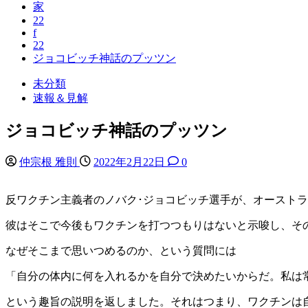
家
22
f
22
ジョコビッチ神話のプッツン
未分類
速報＆見解
ジョコビッチ神話のプッツン
仲宗根 雅則
2022年2月22日
0
反ワクチン主義者のノバク･ジョコビッチ選手が、オーストラ
彼はそこで今後もワクチンを打つつもりはないと示唆し、そ
なぜそこまで思いつめるのか、という質問には
「自分の体内に何を入れるかを自分で決めたいからだ。私は
という趣旨の説明を返しました。それはつまり、ワクチンは