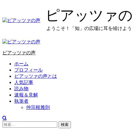
コ
ピアッツァの
ン
テ
ン
ようこそ！「知」の広場に耳を傾けよう
ツ
に
プ
ス
ラ
キ
ピアッツァの声
イ
ッ
マ
プ
ホーム
リ
し
プロフィール
メ
ま
ピアッツァの声とは
ニ
す
人気記事
ュ
読み物
ー
速報＆見解
執筆者
仲宗根雅則
検
索: