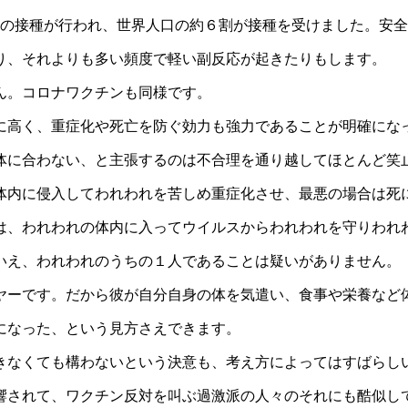
上の接種が行われ、世界人口の約６割が接種を受けました。安
り、それよりも多い頻度で軽い副反応が起きたりもします。
ん。コロナワクチンも同様です。
に高く、重症化や死亡を防ぐ効力も強力であることが明確にな
体に合わない、と主張するのは不合理を通り越してほとんど笑
体内に侵入してわれわれを苦しめ重症化させ、最悪の場合は死
は、われわれの体内に入ってウイルスからわれわれを守りわれ
いえ、われわれのうちの１人であることは疑いがありません。
ヤーです。だから彼が自分自身の体を気遣い、食事や栄養など
になった、という見方さえできます。
きなくても構わないという決意も、考え方によってはすばらし
響されて、ワクチン反対を叫ぶ過激派の人々のそれにも酷似し