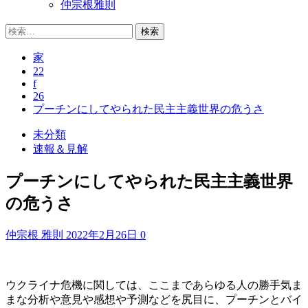
仲宗根雅則
検
索:
家
22
f
26
プーチンにしてやられた民主主義世界の危うさ
未分類
速報＆見解
プーチンにしてやられた民主主義世界
の危うさ
仲宗根 雅則
2022年2月26日
0
ウクライナ危機に関しては、ここまであらゆる人の勝手気ま
まな分析や意見や感想や予測などを尻目に、プーチンとバイ