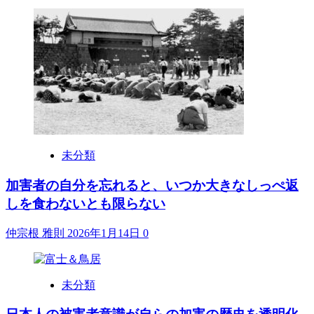
未分類
加害者の自分を忘れると、いつか大きなしっぺ返
しを食わないとも限らない
仲宗根 雅則
2026年1月14日
0
未分類