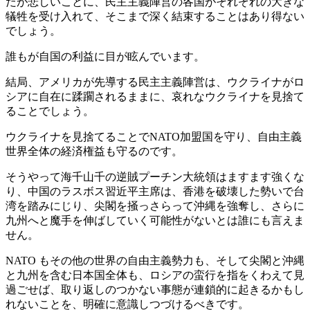
だが悲しいことに、民主主義陣営の各国がそれぞれの大きな
犠牲を受け入れて、そこまで深く結束することはあり得ない
でしょう。
誰もが自国の利益に目が眩んでいます。
結局、アメリカが先導する民主主義陣営は、ウクライナがロ
シアに自在に蹂躙されるままに、哀れなウクライナを見捨て
ることでしょう。
ウクライナを見捨てることでNATO加盟国を守り、自由主義
世界全体の経済権益も守るのです。
そうやって海千山千の逆賊プーチン大統領はますます強くな
り、中国のラスボス習近平主席は、香港を破壊した勢いで台
湾を踏みにじり、尖閣を掻っさらって沖縄を強奪し、さらに
九州へと魔手を伸ばしていく可能性がないとは誰にも言えま
せん。
NATO もその他の世界の自由主義勢力も、そして尖閣と沖縄
と九州を含む日本国全体も、ロシアの蛮行を指をくわえて見
過ごせば、取り返しのつかない事態が連鎖的に起きるかもし
れないことを、明確に意識しつづけるべきです。