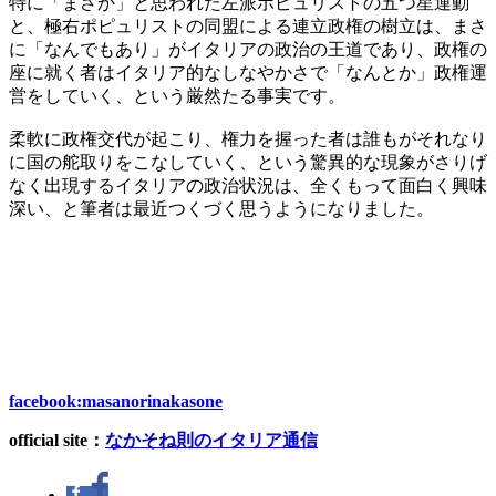
特に「まさか」と思われた左派ポピュリストの五つ星運動
と、極右ポピュリストの同盟による連立政権の樹立は、まさ
に「なんでもあり」がイタリアの政治の王道であり、政権の
座に就く者はイタリア的なしなやかさで「なんとか」政権運
営をしていく、という厳然たる事実です。
柔軟に政権交代が起こり、権力を握った者は誰もがそれなり
に国の舵取りをこなしていく、という驚異的な現象がさりげ
なく出現するイタリアの政治状況は、全くもって面白く興味
深い、と筆者は最近つくづく思うようになりました。
facebook:masanorinakasone
official site
：
なかそね則のイタリア通信