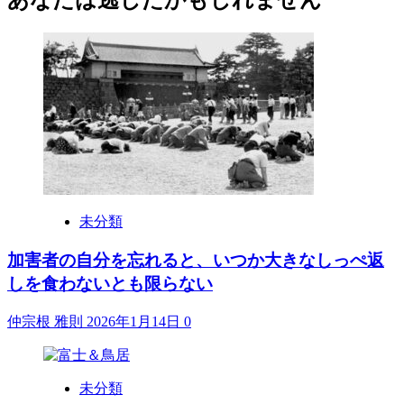
あなたは逃したかもしれません
未分類
加害者の自分を忘れると、いつか大きなしっぺ返
しを食わないとも限らない
仲宗根 雅則
2026年1月14日
0
未分類