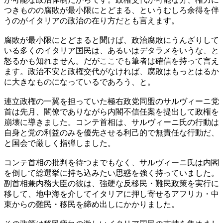
つきものの腐敗が最小限にとどまる、というむしろ余得を伴
うのがイタリアの政治の在り方だとも言えます。
腐敗が最小限にとどまると聞けば、政治腐敗にうんざりして
いる多くのイタリア国民は、あるいはデタラメをいうな、と
怒るかも知れません。だがここでも筆者は確信を持って言え
ます。政治不安と政権交代がなければ、腐敗はもっとはるか
に大きなものになっているであろう、と。
連立政権の一翼を担っていた極右政党同盟のサルヴィーニ党
首は先月、閣僚でありながら内閣不信任案を提出して政権を
崩壊に導きました。コンテ首相は、サルヴィーニ氏の行動は
自身と党の利益のみを優先させる利己的で無責任な行動だ、
と国会で厳しく指弾しました。
コンテ首相の批判を待つまでもなく、サルヴィーニ氏は内閣
を倒して総選挙に持ち込みたい思惑を強く持っていました。
副首相兼内務大臣の彼は、強硬な反移民・難民政策を実行に
移して、地中海を介してイタリアに押し寄せるアフリカ・中
東からの難民・移民を締め出しにかかりました。