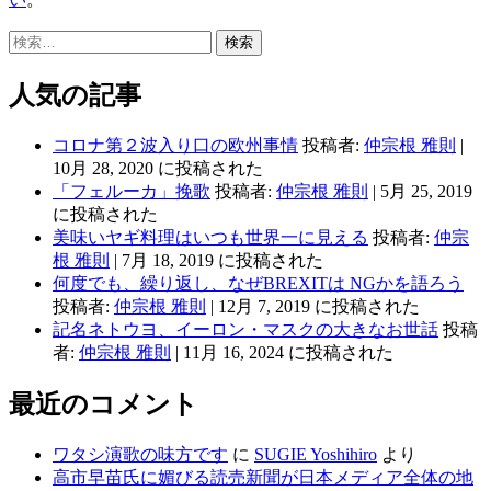
検
索:
人気の記事
コロナ第２波入り口の欧州事情
投稿者:
仲宗根 雅則
|
10月 28, 2020 に投稿された
「フェルーカ」挽歌
投稿者:
仲宗根 雅則
|
5月 25, 2019
に投稿された
美味いヤギ料理はいつも世界一に見える
投稿者:
仲宗
根 雅則
|
7月 18, 2019 に投稿された
何度でも、繰り返し、なぜBREXITは NGかを語ろう
投稿者:
仲宗根 雅則
|
12月 7, 2019 に投稿された
記名ネトウヨ、イーロン・マスクの大きなお世話
投稿
者:
仲宗根 雅則
|
11月 16, 2024 に投稿された
最近のコメント
ワタシ演歌の味方です
に
SUGIE Yoshihiro
より
高市早苗氏に媚びる読売新聞が日本メディア全体の地