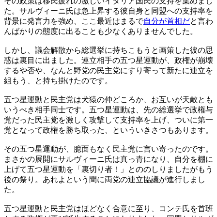
その政策は移民疲れの激しいイタリア国民の支持を集めまし
た。サルヴィーニ氏は急上昇する彼自身と同盟への支持率を
背景に発言力を強め、ここ最近はまるで
自分が首相だ
と言わ
んばかりの態度に出ることも少なくありませんでした。
しかし、議会解散から総選挙に持ちこもうと画策した彼の思
惑は裏目に出ました。連立相手の五つ星運動が、政権が崩壊
するや否や、なんと野党の民主党にすり寄って新たに連立を
組もう、と持ち掛けたのです。
五つ星運動と民主党は犬猿の仲どころか、お互いが天敵とも
いうべき相手同士です。五つ星運動は、先の総選挙で政権与
党だった民主党を激しく攻撃して支持率を上げ、ついに第一
党となって政権を勝ち取った、といういきさつもあります。
その五つ星運動が、臆面もなく民主党に言い寄ったのです。
まさかの展開にサルヴィーニ氏は真っ青になり、自分を棚に
上げて五つ星運動を「裏切り者！」とののしりましたがもう
後の祭り。あれよという間に両党の連立協議が進行しまし
た。
五つ星運動と民主党はほどなく合意に至り、コンテ氏を首班