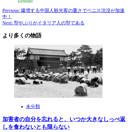
Douban
Post
Previous:
爆増する中国人観光客の重さでベニス沈没が加速
中！
navigation
Next:
型やぶりがイタリア人の型である
より多くの物語
未分類
加害者の自分を忘れると、いつか大きなしっぺ返
しを食わないとも限らない