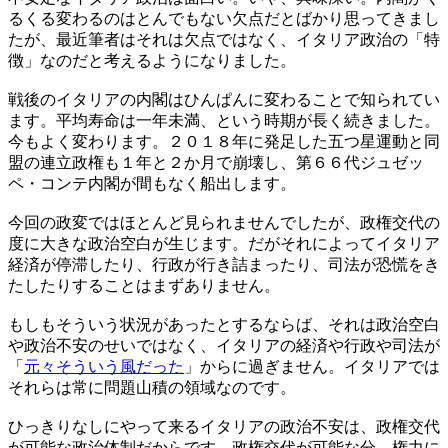
るくる変わるのはとんでもない欠点だとばかり思ってきまし
たが、最近筆者はそれは欠点ではなく、イタリア政治の「特
徴」なのだと考えるようになりました。
戦後のイタリアの内閣はひんぱんに変わることで知られてい
ます。平均寿命は一年未満、という時期が長く続きました。
今もよく変わります。２０１８年に発足した五つ星運動と同
盟の連立政権も１年と２か月で崩壊し、第６６代ジュゼッ
ペ・コンテ内閣が間もなく船出します。
今回の政変ではほとんど見られませんでしたが、政権交代の
度に大きな政治空白が生じます。だがそれによってイタリア
経済が停滞したり、行政が行き詰まったり、司法が恐慌をき
たしたりすることはまずありません。
もしもそういう状況があったとするならば、それは政治空白
や政治不安のせいではなく、イタリアの経済や行政や司法が
「
元々そういう風だった
」からに過ぎません。イタリアでは
それらは常に問題山積の領域なのです。
ひっきりなしにやって来るイタリアの政治不安は、政権交代
が可能な政治体制だからです。政権交代が可能な分、権力に