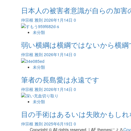
日本人の被害者意識が自らの加害
仲宗根 雅則
2026年1月14日
0
未分類
弱い横綱は横綱ではないから横綱
仲宗根 雅則
2026年1月14日
0
未分類
筆者の長島愛は永遠です
仲宗根 雅則
2026年1月14日
0
未分類
目の手術はあるいは失敗かもしれ
仲宗根 雅則
2025年6月19日
0
Copyright © All rights reserved.
|
AF themesによる
Cov