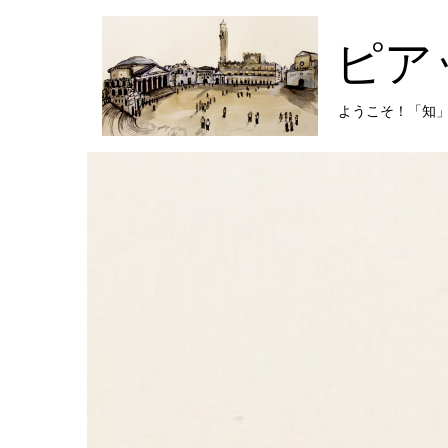
コ
ン
ピア
テ
ン
ツ
に
ようこそ！「知
ス
キ
プ
ッ
ラ
プ
イ
し
マ
ま
リ
す
メ
ニ
ュ
ー