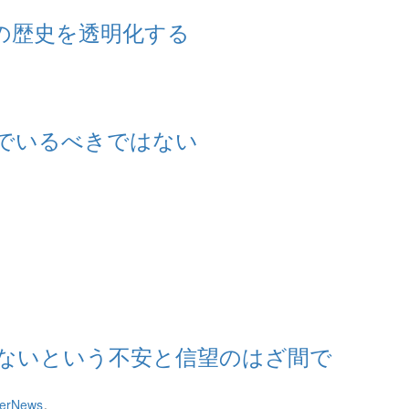
の歴史を透明化する
でいるべきではない
ないという不安と信望のはざ間で
erNews
。