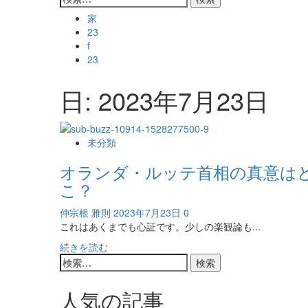
索:
家
23
f
23
日:
2023年7月23日
未分類
オランダ・ルッテ首相の真意は
こ？
仲宗根 雅則
2023年7月23日
0
これはあくまでも心証です。少しの楽観論も...
オ
続きを読む
検
ラ
索:
ン
ダ・
人気の記事
ル