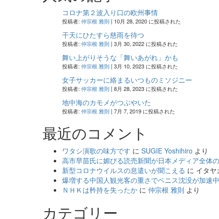
ッ
コロナ第２波入り口の欧州事情
テ
投稿者:
仲宗根 雅則
|
10月 28, 2020 に投稿された
首
相
干天にひたすら慈雨を待つ
の
投稿者:
仲宗根 雅則
|
3月 30, 2022 に投稿された
真
舞い上がりそうな「舞いあがれ」かも
意
投稿者:
仲宗根 雅則
|
3月 10, 2023 に投稿された
は
女子サッカーに絡まるいつものミソジニー
ど
投稿者:
仲宗根 雅則
|
8月 28, 2023 に投稿された
こ？
地中海のカモメがつぶやいた
の
投稿者:
仲宗根 雅則
|
7月 7, 2019 に投稿された
詳
細
最近のコメント
を
ご
ワタシ演歌の味方です
に
SUGIE Yoshihiro
より
覧
高市早苗氏に媚びる読売新聞が日本メディア全体
く
新型コロナウイルスの息遣いが聞こえる
に
イタヤ
だ
爆増する中国人観光客の重さでベニス沈没が加速
さ
ＮＨＫは矜持を失ったか
に
仲宗根 雅則
より
い
カテゴリー