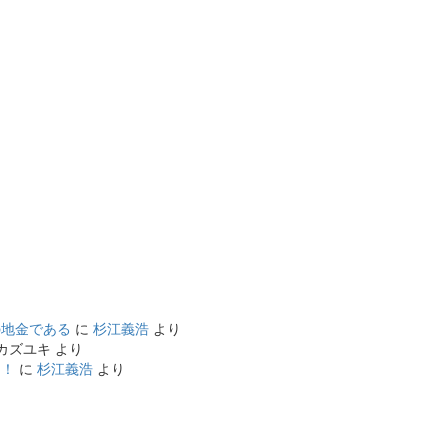
の地金である
に
杉江義浩
より
カズユキ
より
中！
に
杉江義浩
より