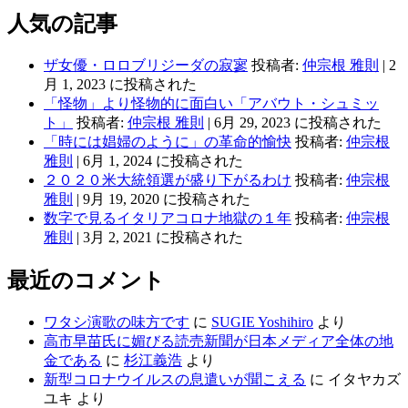
ラ
人気の記事
ン
ド
ザ女優・ロロブリジーダの寂寥
投稿者:
仲宗根 雅則
|
2
の
月 1, 2023 に投稿された
サ
「怪物」より怪物的に面白い「アバウト・シュミッ
ッ
ト」
投稿者:
仲宗根 雅則
|
6月 29, 2023 に投稿された
カ
「時には娼婦のように」の革命的愉快
投稿者:
仲宗根
ー
雅則
|
6月 1, 2024 に投稿された
は
２０２０米大統領選が盛り下がるわけ
投稿者:
仲宗根
子
雅則
|
9月 19, 2020 に投稿された
供
数字で見るイタリアコロナ地獄の１年
投稿者:
仲宗根
の
雅則
|
3月 2, 2021 に投稿された
ゲ
ー
最近のコメント
ム
に
も
ワタシ演歌の味方です
に
SUGIE Yoshihiro
より
似
高市早苗氏に媚びる読売新聞が日本メディア全体の地
て
金である
に
杉江義浩
より
い
新型コロナウイルスの息遣いが聞こえる
に
イタヤカズ
る
ユキ
より