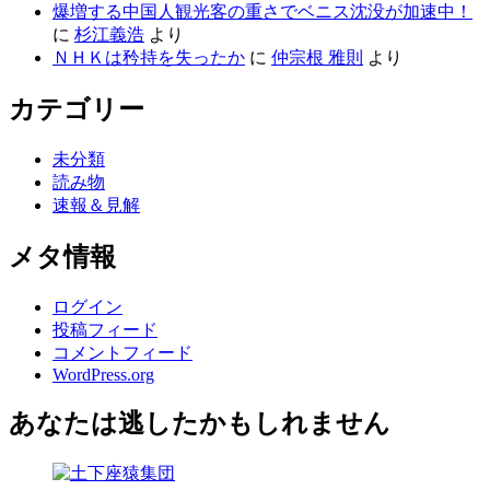
の
爆増する中国人観光客の重さでベニス沈没が加速中！
詳
に
杉江義浩
より
細
ＮＨＫは矜持を失ったか
に
仲宗根 雅則
より
を
ご
カテゴリー
覧
く
未分類
だ
読み物
さ
速報＆見解
い
メタ情報
ログイン
投稿フィード
コメントフィード
WordPress.org
あなたは逃したかもしれません