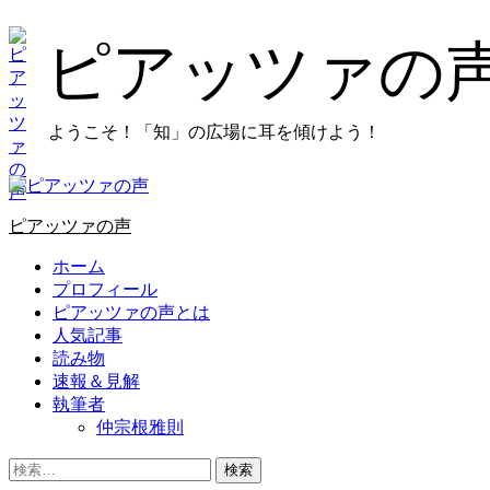
コ
ン
ピアッツァの
テ
ン
ツ
ようこそ！「知」の広場に耳を傾けよう！
に
ス
キ
プ
ッ
ラ
プ
ピアッツァの声
イ
し
マ
ホーム
ま
リ
プロフィール
す
メ
ピアッツァの声とは
ニ
人気記事
ュ
読み物
ー
速報＆見解
執筆者
仲宗根雅則
検
索: