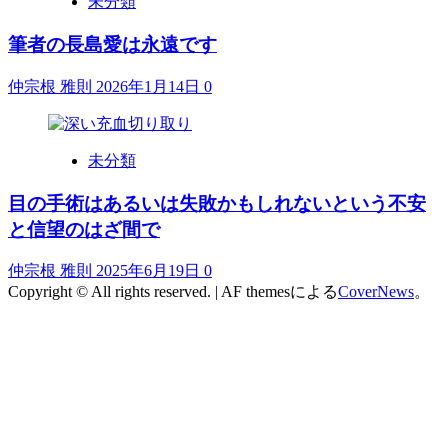
未分類
筆者の長島愛は永遠です
仲宗根 雅則
2026年1月14日
0
未分類
目の手術はあるいは失敗かもしれないという不安
と信望のはざ間で
仲宗根 雅則
2025年6月19日
0
Copyright © All rights reserved.
|
AF themesによる
CoverNews
。