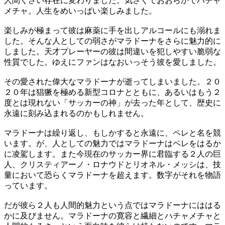
人間くさい存在に変わりました。気さくでおおらかでハチャ
メチャ。人生をめいっぱい楽しみました。
楽しみが極まって彼は麻薬に手を出しアルコールにも溺れま
した。そんな人としての弱さがマラドーナをさらに魅力的に
しました。天才プレーヤーの彼は間違いを犯しやすい脆弱な
性質でした。ゆえにファンはなおいっそう彼を愛しました。
その愛された偉大なマラドーナが逝ってしまいました。２０
２０年は猖獗を極める新型コロナとともに、あるいはもう２
度とは現れない「サッカーの神」が去った年として、歴史に
永遠に刻み込まれるのかもしれません。
マラドーナは繰り返し、もしかすると永遠に、ペレと名を競
います。が、人としての魅力ではマラドーナはペレをはるか
に凌駕します。また今現在のサッカー界に君臨する２人の巨
人、クリスティアーノ・ロナウドとリオネル・メッシは、技
量において恐らくマラドーナを超えます。数字がそれを物語
っています。
だが彼ら２人も人間的魅力という点ではマラドーナにははる
かに及びません。マラドーナの寛容と繊細とハチャメチャと