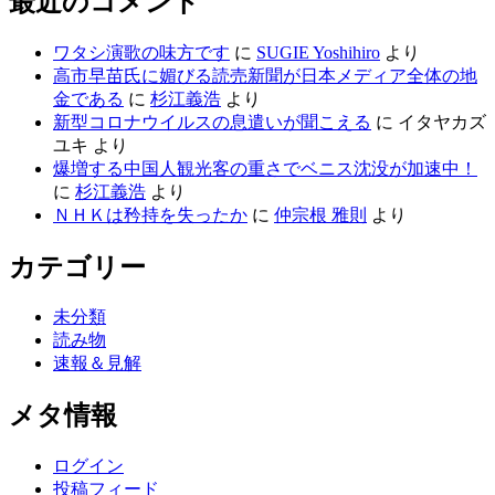
最近のコメント
ワタシ演歌の味方です
に
SUGIE Yoshihiro
より
高市早苗氏に媚びる読売新聞が日本メディア全体の地
金である
に
杉江義浩
より
新型コロナウイルスの息遣いが聞こえる
に
イタヤカズ
ユキ
より
爆増する中国人観光客の重さでベニス沈没が加速中！
に
杉江義浩
より
ＮＨＫは矜持を失ったか
に
仲宗根 雅則
より
カテゴリー
未分類
読み物
速報＆見解
メタ情報
ログイン
投稿フィード