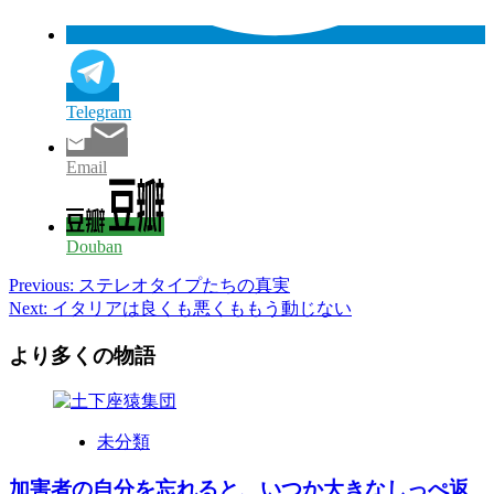
Telegram
Email
Douban
Post
Previous:
ステレオタイプたちの真実
Next:
イタリアは良くも悪くももう動じない
navigation
より多くの物語
未分類
加害者の自分を忘れると、いつか大きなしっぺ返