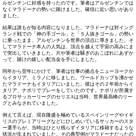
ルゼンチンに好感を持ったのです。筆者はアルゼンチンでは
なくマラドーナの勢いに賭けました。確信に近い思いがあり
ました。
結果は誰もが知る内容になりました。マラドーナは対イング
ランド戦での「神の手ゴール」と「５人抜きゴール」の勢い
に乗ったまま、アルゼンチンを世界の頂点に導きました。そ
してマラドーナ本人の人気は、頂点を越えて宇宙の高みにま
で突出していきました。片や筆者は騒ぎのおこぼれにあずか
って、賭けの嬉しい配当金を手にしました。
同年から翌年にかけて、筆者は仕事の拠点をニューヨークか
らイタリア、ミラノに移しました。ワールドカップを沸かせ
たマラドーナもイタリアにいました。彼はその２年前からイ
タリア、ナポリでプレーをしていたのです。ナポリが所属す
るプロサッカーリーグのセリエAは当時、世界最高峰のリー
グとみなされていました。
例えて言えば、現在隆盛を極めているスペインリーグやイギ
リスのプレミアリーグなどにひしめいているサッカーのスタ
ー選手らが、当時はひとり残らずイタリアに移籍するような
状況が生まれていました。その典型例がマラドーナだったの