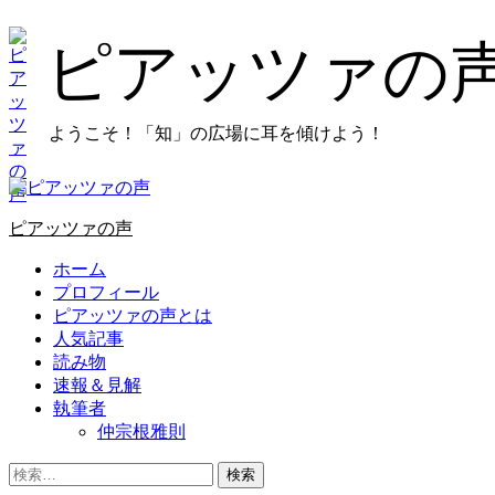
コ
ン
ピアッツァの
テ
ン
ツ
ようこそ！「知」の広場に耳を傾けよう！
に
ス
キ
プ
ッ
ラ
プ
ピアッツァの声
イ
し
マ
ホーム
ま
リ
プロフィール
す
メ
ピアッツァの声とは
ニ
人気記事
ュ
読み物
ー
速報＆見解
執筆者
仲宗根雅則
検
索: