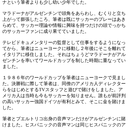
ナという筆者よりも少し幼い少年でした。
マラドーナがアルゼンチンで頭角をあらわし、むくりと立ち
上がって膨張したころ、筆者は既にサッカーのプレーはあき
らめて、サッカー理論や情報に興味を持つだけの頭でっかち
のサッカーファンに成り果てていました。
テレビドキュメンタリーの監督として仕事をするようになっ
てから、筆者はニューヨークに移動し２年後にそこを離れて
イタリアに移住しました。それはちょうどマラドーナがアル
ゼンチンを率いてワールドカップを制した時期に重なってい
ました。
１９８６年のワールドカップを筆者はニューヨークで見まし
た。決勝戦に際して筆者は、同僚のアメリカ人ディレクター
らをはじめとするTVスタッフと遊びで賭けをしました。ア
メリカ人は当時も今もサッカーを知りません。誰もが前評判
の高いサッカー強国ドイツが有利とみて、そこに金を賭けま
した。
筆者とプエルトリコ出身の音声マンだけがアルゼンチンに賭
けました。ヒスパニックの音声マンは同じヒスパニックのア