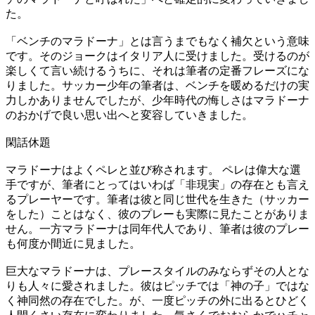
た。
「ベンチのマラドーナ」とは言うまでもなく補欠という意味
です。そのジョークはイタリア人に受けました。受けるのが
楽しくて言い続けるうちに、それは筆者の定番フレーズにな
りました。サッカー少年の筆者は、ベンチを暖めるだけの実
力しかありませんでしたが、少年時代の悔しさはマラドーナ
のおかげで良い思い出へと変容していきました。
閑話休題
マラドーナはよくペレと並び称されます。 ペレは偉大な選
手ですが、筆者にとってはいわば「非現実」の存在とも言え
るプレーヤーです。筆者は彼と同じ世代を生きた（サッカー
をした）ことはなく、彼のプレーも実際に見たことがありま
せん。一方マラドーナは同年代人であり、筆者は彼のプレー
も何度か間近に見ました。
巨大なマラドーナは、プレースタイルのみならずその人とな
りも人々に愛されました。彼はピッチでは「神の子」ではな
く神同然の存在でした。が、一度ピッチの外に出るとひどく