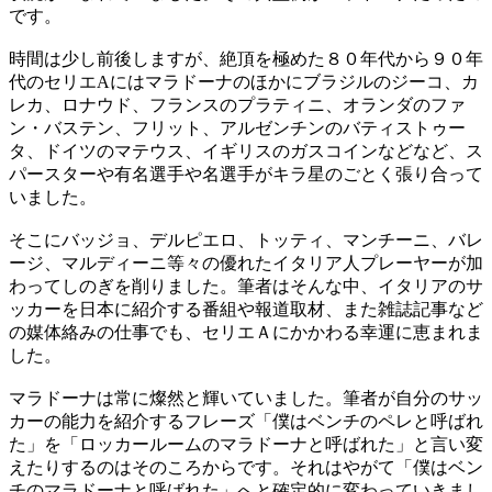
です。
時間は少し前後しますが、絶頂を極めた８０年代から９０年
代のセリエAにはマラドーナのほかにブラジルのジーコ、カ
レカ、ロナウド、フランスのプラティニ、オランダのファ
ン・バステン、フリット、アルゼンチンのバティストゥー
タ、ドイツのマテウス、イギリスのガスコインなどなど、ス
パースターや有名選手や名選手がキラ星のごとく張り合って
いました。
そこにバッジョ、デルピエロ、トッティ、マンチーニ、バレ
ージ、マルディーニ等々の優れたイタリア人プレーヤーが加
わってしのぎを削りました。筆者はそんな中、イタリアのサ
ッカーを日本に紹介する番組や報道取材、また雑誌記事など
の媒体絡みの仕事でも、セリエＡにかかわる幸運に恵まれま
した。
マラドーナは常に燦然と輝いていました。筆者が自分のサッ
カーの能力を紹介するフレーズ「僕はベンチのペレと呼ばれ
た」を「ロッカールームのマラドーナと呼ばれた」と言い変
えたりするのはそのころからです。それはやがて「僕はベン
チのマラドーナと呼ばれた」へと確定的に変わっていきまし