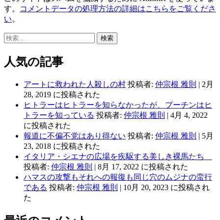
す。
コメントデータの処理方法の詳細はこちらをご覧くださ
い
。
検
索:
人気の記事
アートに救われた人殺しの村
投稿者:
仲宗根 雅則
|
2月
28, 2019 に投稿された
ヒトラーはヒトラーを知らなかったが、プーチンはヒ
トラーを知っている
投稿者:
仲宗根 雅則
|
4月 4, 2022
に投稿された
報道に不偏不党はあり得ない
投稿者:
仲宗根 雅則
|
5月
23, 2018 に投稿された
イタリア・シエナの広場を疾駆する美しき裸馬たち
投稿者:
仲宗根 雅則
|
8月 17, 2022 に投稿された
ハマスの攻撃もそれへの報復も同じ穴のムジナの蛮行
である
投稿者:
仲宗根 雅則
|
10月 20, 2023 に投稿され
た