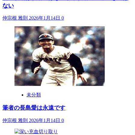
ない
仲宗根 雅則
2026年1月14日
0
未分類
筆者の長島愛は永遠です
仲宗根 雅則
2026年1月14日
0