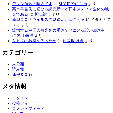
ワタシ演歌の味方です
に
SUGIE Yoshihiro
より
高市早苗氏に媚びる読売新聞が日本メディア全体の地
金である
に
杉江義浩
より
新型コロナウイルスの息遣いが聞こえる
に
イタヤカズ
ユキ
より
爆増する中国人観光客の重さでベニス沈没が加速中！
に
杉江義浩
より
ＮＨＫは矜持を失ったか
に
仲宗根 雅則
より
カテゴリー
未分類
読み物
速報＆見解
メタ情報
ログイン
投稿フィード
コメントフィード