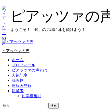
コ
ン
ピアッツァの
テ
ン
ツ
ようこそ！「知」の広場に耳を傾けよう！
に
ス
キ
プ
ッ
ラ
プ
ピアッツァの声
イ
し
マ
ホーム
ま
リ
プロフィール
す
メ
ピアッツァの声とは
ニ
人気記事
ュ
読み物
ー
速報＆見解
執筆者
仲宗根雅則
検
索: