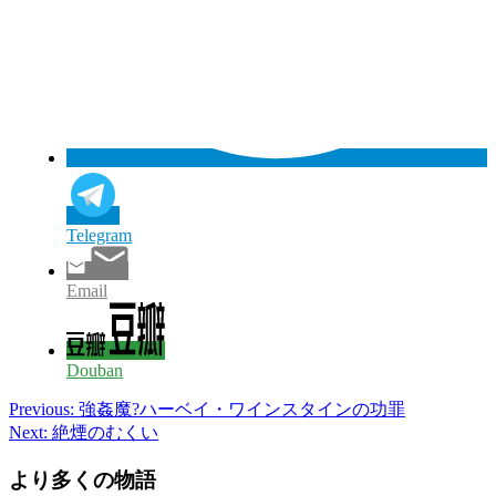
Telegram
Email
Douban
Post
Previous:
強姦魔?ハーベイ・ワインスタインの功罪
Next:
絶煙のむくい
navigation
より多くの物語