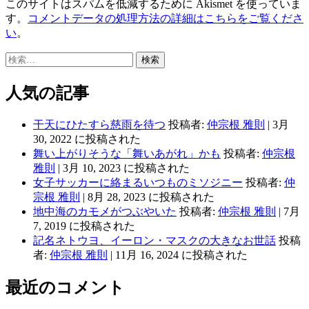
このサイトはスパムを低減するために Akismet を使っていま
す。
コメントデータの処理方法の詳細はこちらをご覧くださ
い
。
検
索:
人気の記事
干天にひたすら慈雨を待つ
投稿者:
仲宗根 雅則
|
3月
30, 2022 に投稿された
舞い上がりそうな「舞いあがれ」かも
投稿者:
仲宗根
雅則
|
3月 10, 2023 に投稿された
女子サッカーに絡まるいつものミソジニー
投稿者:
仲
宗根 雅則
|
8月 28, 2023 に投稿された
地中海のカモメがつぶやいた
投稿者:
仲宗根 雅則
|
7月
7, 2019 に投稿された
記名ネトウヨ、イーロン・マスクの大きなお世話
投稿
者:
仲宗根 雅則
|
11月 16, 2024 に投稿された
最近のコメント