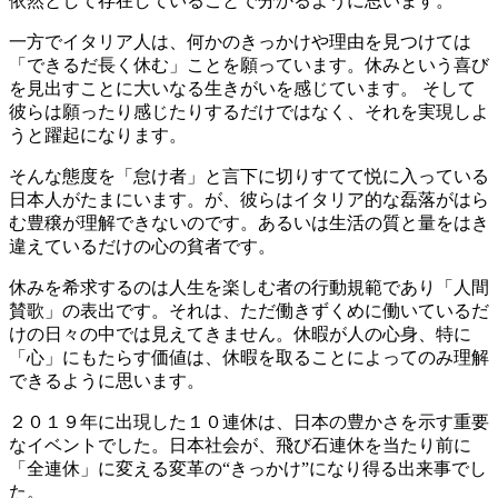
依然として存在していることで分かるように思います。
一方でイタリア人は、何かのきっかけや理由を見つけては
「できるだ長く休む」ことを願っています。休みという喜び
を見出すことに大いなる生きがいを感じています。 そして
彼らは願ったり感じたりするだけではなく、それを実現しよ
うと躍起になります。
そんな態度を「怠け者」と言下に切りすてて悦に入っている
日本人がたまにいます。が、彼らはイタリア的な磊落がはら
む豊穣が理解できないのです。あるいは生活の質と量をはき
違えているだけの心の貧者です。
休みを希求するのは人生を楽しむ者の行動規範であり「人間
賛歌」の表出です。それは、ただ働きずくめに働いているだ
けの日々の中では見えてきません。休暇が人の心身、特に
「心」にもたらす価値は、休暇を取ることによってのみ理解
できるように思います。
２０１９年に出現した１０連休は、日本の豊かさを示す重要
なイベントでした。日本社会が、飛び石連休を当たり前に
「全連休」に変える変革の“きっかけ”になり得る出来事でし
た。