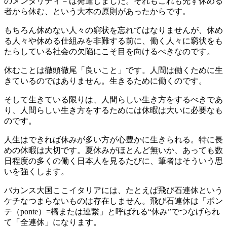
のメンタリティ－は発達しました。それもこれも先ず休める
者から休む、という大本の原則があったからです。
もちろん休めない人々の窮状を忘れてはなりませんが、休め
る人々や休める仕組みを非難する前に、働く人々に窮状をも
たらしている社会の欠陥にこそ目を向けるべきなのです。
休むことは徹頭徹尾「良いこと」です。人間は働くために生
きているのではありません。生きるために働くのです。
そして生きている限りは、人間らしい生き方をするべきであ
り、人間らしい生き方をするためには休暇は大いに必要なも
のです。
人生はできれば休みが多い方が心豊かに生きられる。特に長
めの休暇は大切です。夏休みがほとんど無いか、あっても数
日程度の多くの働く日本人を見るたびに、筆者はそういう思
いを強くします。
バカンス大国ここイタリアには、たとえば飛び石連休という
ケチなつまらないものは存在しません。飛び石連休は「ポン
テ（ponte）=橋または連繋」と呼ばれる“休み”でつなげられ
て「全連休」になります。