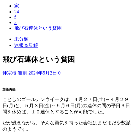
家
24
f
2
飛び石連休という貧困
未分類
速報＆見解
飛び石連休という貧困
仲宗根 雅則
2024年5月2日
0
加筆再録
ことしのゴールデンウイークは、４月２７日(土)～４月２９
日(月)と、５月３日(金)～５月６日(月)の連休の間の平日３日
間を休めば、１０連休とすることが可能でした。
だが残念ながら、そんな勇気を持った会社はまだまだ少数派
のようです。