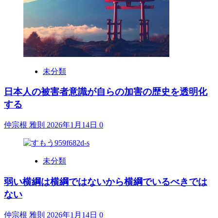
未分類
日本人の被害者意識が自らの加害の歴史を透明化
する
仲宗根 雅則
2026年1月14日
0
未分類
弱い横綱は横綱ではないから横綱でいるべきでは
ない
仲宗根 雅則
2026年1月14日
0