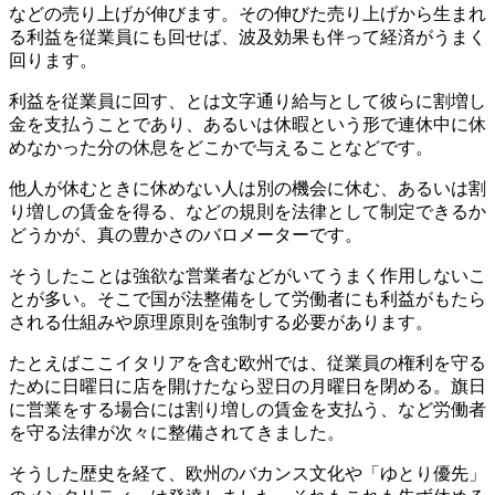
などの売り上げが伸びます。その伸びた売り上げから生まれ
る利益を従業員にも回せば、波及効果も伴って経済がうまく
回ります。
利益を従業員に回す、とは文字通り給与として彼らに割増し
金を支払うことであり、あるいは休暇という形で連休中に休
めなかった分の休息をどこかで与えることなどです。
他人が休むときに休めない人は別の機会に休む、あるいは割
り増しの賃金を得る、などの規則を法律として制定できるか
どうかが、真の豊かさのバロメーターです。
そうしたことは強欲な営業者などがいてうまく作用しないこ
とが多い。そこで国が法整備をして労働者にも利益がもたら
される仕組みや原理原則を強制する必要があります。
たとえばここイタリアを含む欧州では、従業員の権利を守る
ために日曜日に店を開けたなら翌日の月曜日を閉める。旗日
に営業をする場合には割り増しの賃金を支払う、など労働者
を守る法律が次々に整備されてきました。
そうした歴史を経て、欧州のバカンス文化や「ゆとり優先」