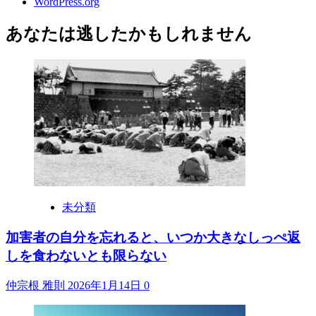
WordPress.org
あなたは逃したかもしれません
未分類
加害者の自分を忘れると、いつか大きなしっぺ返
しを食わないとも限らない
仲宗根 雅則
2026年1月14日
0