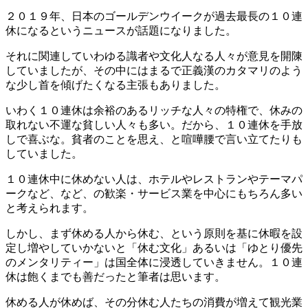
２０１９年、日本のゴールデンウイークが過去最長の１０連
休になるというニュースが話題になりました。
それに関連していわゆる識者や文化人なる人々が意見を開陳
していましたが、その中にはまるで正義漢のカタマリのよう
な少し首を傾げたくなる主張もありました。
いわく１０連休は余裕のあるリッチな人々の特権で、休みの
取れない不運な貧しい人々も多い。だから、１０連休を手放
しで喜ぶな。貧者のことを思え、と喧嘩腰で言い立てたりも
していました。
１０連休中に休めない人は、ホテルやレストランやテーマパ
ークなど、など、の歓楽・サービス業を中心にもちろん多い
と考えられます。
しかし、まず休める人から休む、という原則を基に休暇を設
定し増やしていかないと「休む文化」あるいは「ゆとり優先
のメンタリティー」は国全体に浸透していきません。１０連
休は飽くまでも善だったと筆者は思います。
休める人が休めば、その分休む人たちの消費が増えて観光業