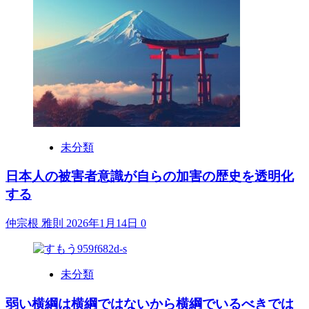
未分類
日本人の被害者意識が自らの加害の歴史を透明化
する
仲宗根 雅則
2026年1月14日
0
未分類
弱い横綱は横綱ではないから横綱でいるべきでは