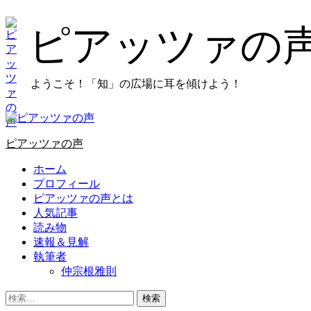
コ
ン
ピアッツァの
テ
ン
ツ
ようこそ！「知」の広場に耳を傾けよう！
に
ス
キ
プ
ッ
ラ
プ
ピアッツァの声
イ
し
マ
ホーム
ま
リ
プロフィール
す
メ
ピアッツァの声とは
ニ
人気記事
ュ
読み物
ー
速報＆見解
執筆者
仲宗根雅則
検
索: