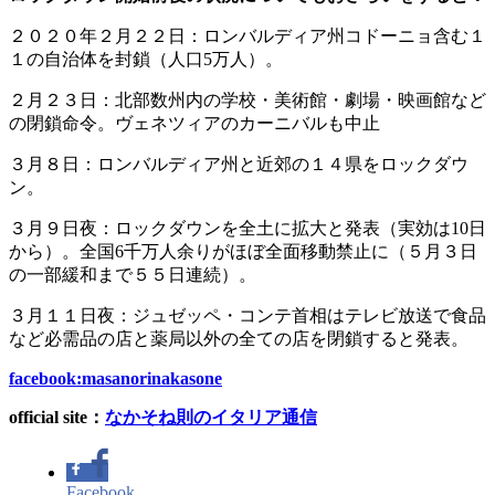
２０２０年２月２２日：ロンバルディア州コドーニョ含む１
１の自治体を封鎖（人口5万人）。
２月２３日：北部数州内の学校・美術館・劇場・映画館など
の閉鎖命令。ヴェネツィアのカーニバルも中止
３月８日：ロンバルディア州と近郊の１４県をロックダウ
ン。
３月９日夜：ロックダウンを全土に拡大と発表（実効は10日
から）。全国6千万人余りがほぼ全面移動禁止に（５月３日
の一部緩和まで５５日連続）。
３月１１日夜：ジュゼッペ・コンテ首相はテレビ放送で食品
など必需品の店と薬局以外の全ての店を閉鎖すると発表。
facebook:masanorinakasone
official site
：
なかそね則のイタリア通信
Facebook