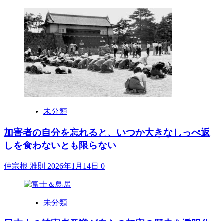
未分類
加害者の自分を忘れると、いつか大きなしっぺ返
しを食わないとも限らない
仲宗根 雅則
2026年1月14日
0
未分類