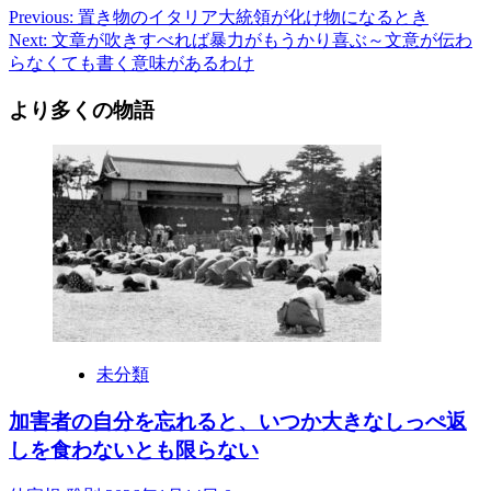
Post
Previous:
置き物のイタリア大統領が化け物になるとき
Next:
文章が吹きすべれば暴力がもうかり喜ぶ～文意が伝わ
navigation
らなくても書く意味があるわけ
より多くの物語
未分類
加害者の自分を忘れると、いつか大きなしっぺ返
しを食わないとも限らない