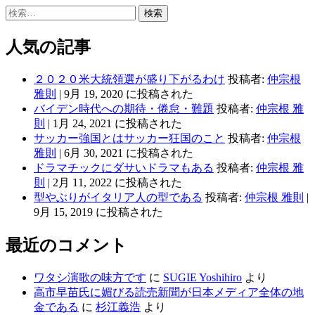
検
索:
人気の記事
２０２０米大統領選が盛り下がるわけ
投稿者:
仲宗根
雅則
|
9月 19, 2020 に投稿された
バイデン時代への期待・倦怠・難題
投稿者:
仲宗根 雅
則
|
1月 24, 2021 に投稿された
サッカー強国とはサッカー狂国のこと
投稿者:
仲宗根
雅則
|
6月 30, 2021 に投稿された
ドラマチックにダサいドラマもある
投稿者:
仲宗根 雅
則
|
2月 11, 2022 に投稿された
型やぶりがイタリア人の型である
投稿者:
仲宗根 雅則
|
9月 15, 2019 に投稿された
最近のコメント
ワタシ演歌の味方です
に
SUGIE Yoshihiro
より
高市早苗氏に媚びる読売新聞が日本メディア全体の地
金である
に
杉江義浩
より