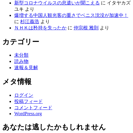
新型コロナウイルスの息遣いが聞こえる
に
イタヤカズ
ユキ
より
爆増する中国人観光客の重さでベニス沈没が加速中！
に
杉江義浩
より
ＮＨＫは矜持を失ったか
に
仲宗根 雅則
より
カテゴリー
未分類
読み物
速報＆見解
メタ情報
ログイン
投稿フィード
コメントフィード
WordPress.org
あなたは逃したかもしれません