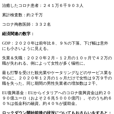
治癒したコロナ患者：２４１万６千９０３人
累計検査数：約２千万
コロナ殉教医師：３３２名
経済関連の数字：
GDP：２０２０年は前年比８、９％の下落。下げ幅は意外
にも小さいように見える。
失業＆失職：２０２０年２月－１２月の１０ヶ月で４２万の
職が失われる。例によって女性が多く犠牲に。
最も打撃を受けた観光業やケータリングなどのサービス業を
中心に、２０２０年１２月の１ヶ月だけで女性は９万９千の
職を失った。同じ期間の男性失業者の増加数は２千。
EU復興基金：EUからイタリアへのコロナ復興資金は約２０
９０億ユーロ（およそ２６兆５０００億円）。そのうち約６
０％は低金利の融資。約４０％が援助金。
ロックダウン開始前後の状況についてもおさらいをすると：