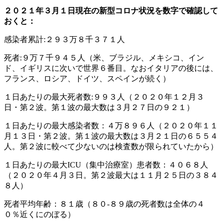
２０２１年３月１日現在の新型コロナ状況を数字で確認して
おくと：
感染者累計:２９３万８千３７１人
死者:９万７千９４５人（米、ブラジル、メキシコ、イン
ド、イギリスに次いで世界６番目。なおイタリアの後には、
フランス、ロシア、ドイツ、スペインが続く）
１日あたりの最大死者数:９９３人（２０２０年１２月３
日・第２波。第１波の最大数は３月２７日の９２１）
１日あたりの最大感染者数：４万８９６人（２０２０年１１
月１３日・第２波。第１波の最大数は３月２１日の６５５４
人。第２波に較べて少ないのは検査数が限られていたから）
１日あたりの最大ICU（集中治療室）患者数：４０６８人
（２０２０年４月３日。第２波最大は１１月２５日の３８４
８人）
死者平均年齢：８１歳（８０-８９歳の死者数は全体の４
０％近くにのぼる）