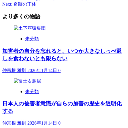
Next:
奇跡の正体
navigation
より多くの物語
未分類
加害者の自分を忘れると、いつか大きなしっぺ返
しを食わないとも限らない
仲宗根 雅則
2026年1月14日
0
未分類
日本人の被害者意識が自らの加害の歴史を透明化
する
仲宗根 雅則
2026年1月14日
0