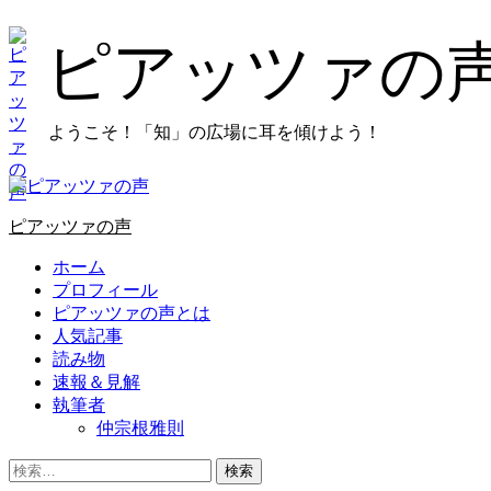
コ
ン
ピアッツァの
テ
ン
ツ
ようこそ！「知」の広場に耳を傾けよう！
に
ス
キ
プ
ッ
ラ
プ
ピアッツァの声
イ
し
マ
ホーム
ま
リ
プロフィール
す
メ
ピアッツァの声とは
ニ
人気記事
ュ
読み物
ー
速報＆見解
執筆者
仲宗根雅則
検
索: