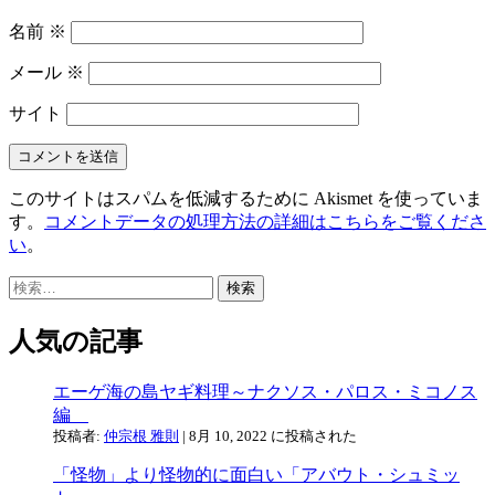
名前
※
メール
※
サイト
このサイトはスパムを低減するために Akismet を使っていま
す。
コメントデータの処理方法の詳細はこちらをご覧くださ
い
。
検
索:
人気の記事
エーゲ海の島ヤギ料理～ナクソス・パロス・ミコノス
編
投稿者:
仲宗根 雅則
|
8月 10, 2022 に投稿された
「怪物」より怪物的に面白い「アバウト・シュミッ