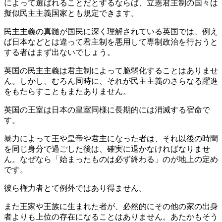
によって選ばれることだとするならば、立憲君主制の国々は
擬似民主主義国家とも規定できます。
民主主義の真髄が国民に深く理解されている英国では、例え
ば日本などとは違って君主制を悪用して専制政治を行おうと
する者はまず出ないでしょう。
英国の民主主義は君主制によって脆弱化することはありませ
ん。しかし、むろん同時に、それが民主主義のさらなる躍進
をもたらすこともまたありません。
英国の王室は日本の皇室同様に長期的には消滅する宿命で
す。
暴力によって王や皇帝や君主になった者は、それ以後の時間
を同じ身分で過ごした後は、確実に退かなければなりませ
ん。なぜなら「始まったものは必ず終わる」のが地上の定め
です。
彼ら権力者とて例外ではあり得ません。
また王家や王族に生まれた者が、必然的にその他の家の出身
者よりも上位の存在になることはありません。あたかもそう