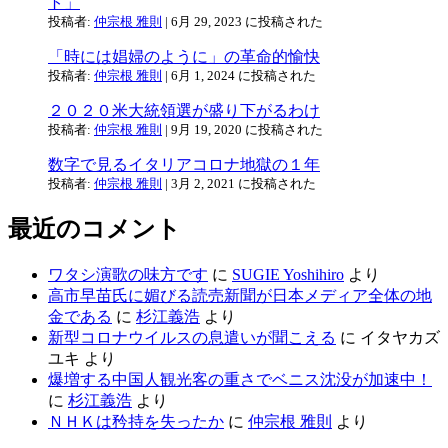
ト」
投稿者:
仲宗根 雅則
|
6月 29, 2023 に投稿された
「時には娼婦のように」の革命的愉快
投稿者:
仲宗根 雅則
|
6月 1, 2024 に投稿された
２０２０米大統領選が盛り下がるわけ
投稿者:
仲宗根 雅則
|
9月 19, 2020 に投稿された
数字で見るイタリアコロナ地獄の１年
投稿者:
仲宗根 雅則
|
3月 2, 2021 に投稿された
最近のコメント
ワタシ演歌の味方です
に
SUGIE Yoshihiro
より
高市早苗氏に媚びる読売新聞が日本メディア全体の地
金である
に
杉江義浩
より
新型コロナウイルスの息遣いが聞こえる
に
イタヤカズ
ユキ
より
爆増する中国人観光客の重さでベニス沈没が加速中！
に
杉江義浩
より
ＮＨＫは矜持を失ったか
に
仲宗根 雅則
より