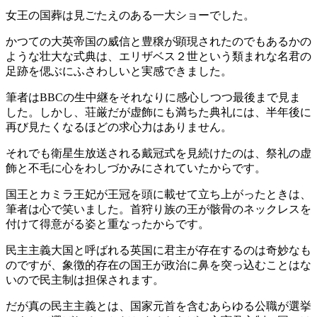
女王の国葬は見ごたえのある一大ショーでした。
かつての大英帝国の威信と豊穣が顕現されたのでもあるかの
ような壮大な式典は、エリザベス２世という類まれな名君の
足跡を偲ぶにふさわしいと実感できました。
筆者はBBCの生中継をそれなりに感心しつつ最後まで見ま
した。しかし、荘厳だが虚飾にも満ちた典礼には、半年後に
再び見たくなるほどの求心力はありません。
それでも衛星生放送される戴冠式を見続けたのは、祭礼の虚
飾と不毛に心をわしづかみにされていたからです。
国王とカミラ王妃が王冠を頭に載せて立ち上がったときは、
筆者は心で笑いました。首狩り族の王が骸骨のネックレスを
付けて得意がる姿と重なったからです。
民主主義大国と呼ばれる英国に君主が存在するのは奇妙なも
のですが、象徴的存在の国王が政治に鼻を突っ込むことはな
いので民主制は担保されます。
だが真の民主主義とは、国家元首を含むあらゆる公職が選挙