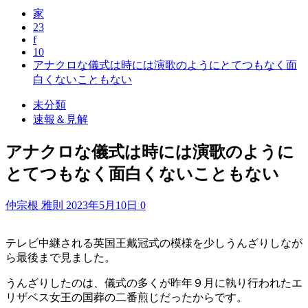
家
23
f
10
アナクロな儀式は時には演歌のようにとてつもなく面
白くないこともない
未分類
速報＆見解
アナクロな儀式は時には演歌のように
とてつもなく面白くないこともない
仲宗根 雅則
2023年5月10日
0
テレビ中継される英国王戴冠式の模様を少しうんざりしなが
ら最後まで見ました。
うんざりしたのは、儀式の多くが昨年９月に執り行われたエ
リザベス女王の国葬の二番煎じだったからです。