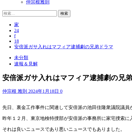
仲宗根雅則
検
索:
家
24
f
18
安倍派ガサ入れはマフィア逮捕劇の兄弟ドラマ
未分類
速報＆見解
安倍派ガサ入れはマフィア逮捕劇の兄
仲宗根 雅則
2024年1月18日
0
先日、裏金工作事件に関連して安倍派の池田佳隆衆議院議員
昨年１２月、東京地検特捜部が安倍派の事務所に家宅捜索に
それは良いニュースであり悪いニュースでもありました。