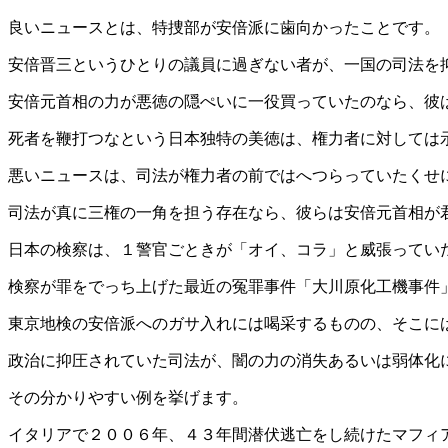
良いニュースとは、特捜部が安倍派に歯向かったことです。
安倍晋三というひとりの議員に過ぎない者が、一国の司法を
安倍元首相の力が悪徳の隠ぺいに一役買っていたのなら、彼
死者を鞭打つなという日本独特の美徳は、権力者に対しては
悪いニュースは、司法が権力者の前ではへつらっていたくせ
司法が真に三権の一角を担う存在なら、彼らは安倍元首相が
日本の検察は、１警官ごときが「オイ、コラ」と威張ってい
検察が罪をでっち上げた最近の冤罪事件「大川原化工機事件
東京地検の安倍派へのガサ入れには喝采するものの、そこに
政治に抑圧されていた司法が、闇の力の消失あるいは弱体化
その分かりやすい例を挙げます。
イタリアで２００６年、４３年間潜伏逃亡をし続けたマフィ