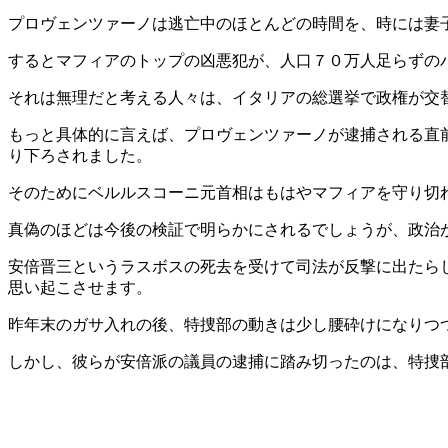
プロヴェンツァーノは逃亡中のほとんどの時間を、時には妻
するとマフィアのトップの凶悪犯が、人口７０万人足らずの
それは無理だと考える人々は、イタリアの総選挙で政権が交
もっと具体的に言えば、プロヴェンツァーノが逮捕される直
り下ろされました。
そのためにベルルスコーニ元首相はもはやマフィアを守り切
真偽のほどは今後の検証で明らかにされるでしょうが、政治
安倍晋三というラスボスの死去を受けて司法が反撃に出たら
思い起こさせます。
昨年末のガサ入れの後、特捜部の動きは少し腰砕けになりつ
しかし、彼らが安倍派の議員の逮捕に踏み切ったのは、特捜