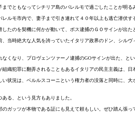
子までともなってシチリア島のパレルモで過ごしたことが明る
パレルモ市内で、妻子まで引き連れて４０年以上も逃亡潜伏す
替したのを契機に何かが動いて、ボス逮捕のＧＯサインが出た
前、当時絶大な人気を誇っていたイタリア政界のドン、シルヴィ
れなくなり、プロヴェンツァーノ逮捕のGOサインが出た、と
が組織犯罪に翻弄されることもあるイタリアの民主主義は、日
しい状況は、ベルルスコーニという権力者の没落と同時に、大
つある、という見方もありました。
部のガッツが本物である証にも見えて頼もしい。ぜひ踏ん張っ