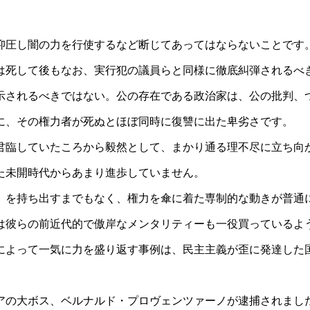
抑圧し闇の力を行使するなど断じてあってはならないことです
は死して後もなお、実行犯の議員らと同様に徹底糾弾されるべ
示されるべきではない。公の存在である政治家は、公の批判、
に、その権力者が死ぬとほぼ同時に復讐に出た卑劣さです。
君臨していたころから毅然として、まかり通る理不尽に立ち向
た未開時代からあまり進歩していません。
」を持ち出すまでもなく、権力を傘に着た専制的な動きが普通
は彼らの前近代的で傲岸なメンタリティーも一役買っているよ
によって一気に力を盛り返す事例は、民主主義が歪に発達した
アの大ボス、ベルナルド・プロヴェンツァーノが逮捕されまし