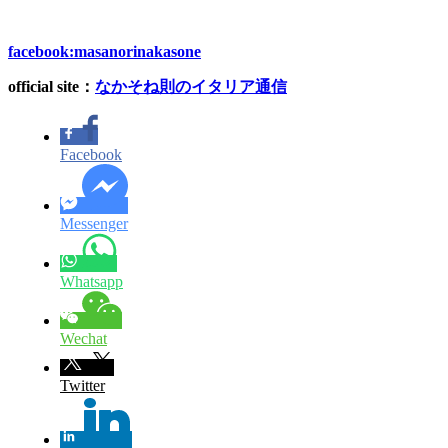
facebook:masanorinakasone
official site
：
なかそね則のイタリア通信
Facebook
Messenger
Whatsapp
Wechat
Twitter