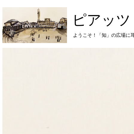
コ
ン
ピアッツ
テ
ン
ツ
ようこそ！「知」の広場に
に
ス
キ
プ
ッ
ラ
プ
イ
し
マ
ま
リ
す
メ
ニ
ュ
ー