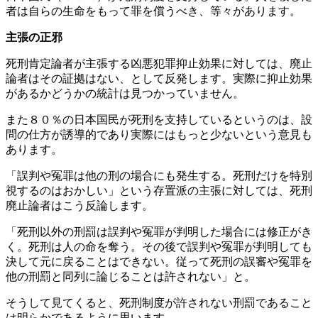
者は自らの生命をもって罪を償うべき、等々があります。
主張の正邪
死刑肯定論者が主張する凶悪犯罪抑止効果に対しては、廃止
論者はその証拠はない、として反発します。実際に抑止効果
があるかどうかの統計は見つかっていません。
また８０％の日本国民が死刑を支持しているというのは、設
問の仕方が誘導的であり実際にはもっと少ないという意見も
あります。
「誤判や冤罪は他の刑の場合にも発生する。死刑だけを特別
視するのはおかしい」という存置派の主張に対しては、死刑
廃止論者はこう反論します。
「死刑以外の刑罰は誤判や冤罪が判明した場合には修正がき
く。死刑は人の命を奪う。その後で誤判や冤罪が判明しても
決して元に戻ることはできない。従って死刑の誤審や冤罪を
他の刑罰と同列に論じることは許されない」と。
そうして見てくると、死刑制度が許されない刑罰であること
は明らかであるように思います。