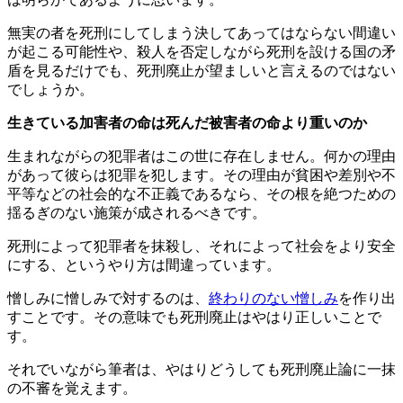
無実の者を死刑にしてしまう決してあってはならない間違い
が起こる可能性や、殺人を否定しながら死刑を設ける国の矛
盾を見るだけでも、死刑廃止が望ましいと言えるのではない
でしょうか。
生きている加害者の命は死んだ被害者の命より重いのか
生まれながらの犯罪者はこの世に存在しません。何かの理由
があって彼らは犯罪を犯します。その理由が貧困や差別や不
平等などの社会的な不正義であるなら、その根を絶つための
揺るぎのない施策が成されるべきです。
死刑によって犯罪者を抹殺し、それによって社会をより安全
にする、というやり方は間違っています。
憎しみに憎しみで対するのは、
終わりのない憎しみ
を作り出
すことです。その意味でも死刑廃止はやはり正しいことで
す。
それでいながら筆者は、やはりどうしても死刑廃止論に一抹
の不審を覚えます。