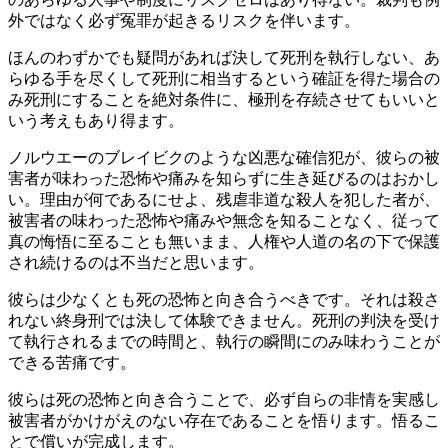
外ではなく必ず冤罪が起きるリスクを伴います。
ほんのわずかでも疑問があれば決して死刑を執行しない、あ
らゆる手を尽くして死刑に相当するという確証を得た場合の
み死刑にすることを絶対条件に、極刑を存続させてもいいと
いう考えもあり得ます。
ノルウエーのブレイビクのような凶悪な確信犯が、彼らの被
害者が味わった恐怖や痛みを知らずに生き延びるのはおかし
い。理由が何であるにせよ、残虐非道な殺人を犯した者が、
被害者の味わった恐怖や痛みや無念を知ることなく、従って
真の悔悟に至ることも無いまま、人権や人道の名の下で保護
され続けるのは不当だと思います。
彼らは少なくとも死の恐怖と向き合うべきです。それは殺さ
れない終身刑では決して体験できません。死刑の判決を受け
て執行されるまでの時間と、執行の瞬間にのみ味わうことが
できる苦痛です。
彼らは死の恐怖と向き合うことで、必ず自らの非情を実感し
被害者がかけがえのない存在であることを悟ります。悟るこ
とで償いが完成します。