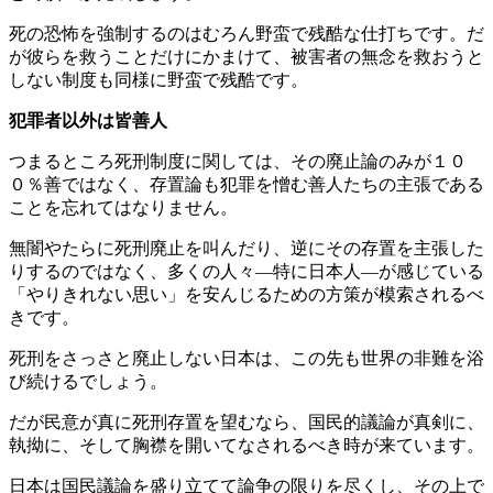
死の恐怖を強制するのはむろん野蛮で残酷な仕打ちです。だ
が彼らを救うことだけにかまけて、被害者の無念を救おうと
しない制度も同様に野蛮で残酷です。
犯罪者以外は皆善人
つまるところ死刑制度に関しては、その廃止論のみが１０
０％善ではなく、存置論も犯罪を憎む善人たちの主張である
ことを忘れてはなりません。
無闇やたらに死刑廃止を叫んだり、逆にその存置を主張した
りするのではなく、多くの人々―特に日本人―が感じている
「やりきれない思い」を安んじるための方策が模索されるべ
きです。
死刑をさっさと廃止しない日本は、この先も世界の非難を浴
び続けるでしょう。
だが民意が真に死刑存置を望むなら、国民的議論が真剣に、
執拗に、そして胸襟を開いてなされるべき時が来ています。
日本は国民議論を盛り立てて論争の限りを尽くし、その上で