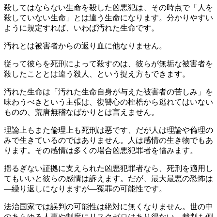
殺してはならない生命を殺した凶悪犯は、その時点で「人を
殺していない生命」とは違う生命になります。分かりやすい
ように規定すれば、いわば汚れた生命です。
汚れとは被害者からの返り血に他なりません。
従って彼らを死刑によって殺すのは、彼らが無垢な被害者を
殺したこととは違う殺人、という捉え方もできます。
汚れた生命は「汚れた生命自身が与えた被害者の苦しみ」を
味わうべきという主張は、復讐心の桎梏から逃れてはいない
ものの、荒唐無稽なばかりとは言えません。
理論上もまた倫理上も死刑は悪です、だが人は理論や倫理の
みで生きているのではありません。人は感情の生き物でもあ
ります。その感情は多くの場合凶悪犯罪者を憎みます。
揺るぎない証拠に支えられた凶悪犯罪者なら、死刑を適用し
てもいいと彼らの感情は訴えます。だが、最大最悪の恐怖は
―繰り返しになりますが―冤罪の可能性です。
法治国家では誤判の可能性は絶対に無くなりません。世の中
のあらゆる人事や制度にリスクゼロはあり得ない。裁判も例