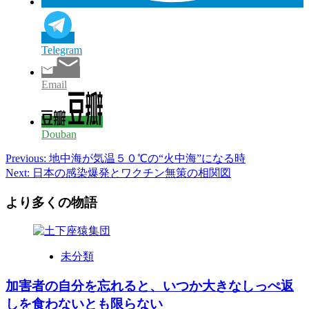
Telegram
Email
Douban
Post
Previous:
地中海が気温５０℃の“火中海”になる時
Next:
日本の感染爆発とワクチン無策の相関図
navigation
より多くの物語
未分類
加害者の自分を忘れると、いつか大きなしっぺ返
しを食わないとも限らない