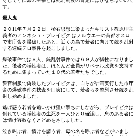
そして守旧派の主張とは死刑制度の肯定にほかならないので
す。
殺人鬼
２０11年７月２２日、極右思想に染まったキリスト教原理主
義者のアンネシュ・ブレイビク はノルウエーの首都オスロ
で市庁舎を爆破したあと、近くの島で若者に向けて銃を乱射
する連続テロ事件を起こしました。
爆破事件では８人、銃乱射事件では６９人が犠牲になりまし
た。後者の犠牲者は、ほとんど全員がリベラル政党を支持す
るために集まっていた１０代の若者たちでした。
警官制服で偽装したブレイビクは、自らが計画実行した市庁
舎の爆破事件の捜査を口実にして、若者らを整列させ銃を乱
射し始めました。
逃げ惑う若者を追いかけ狙い撃ちにしながら、ブレイビクは
倒れている犠牲者の生死を一人ひとり確認し、息のある者に
は情け容赦なくとどめをさしました。
泣き叫ぶ者、情けを請う者、母の名を呼ぶ者などがいまし