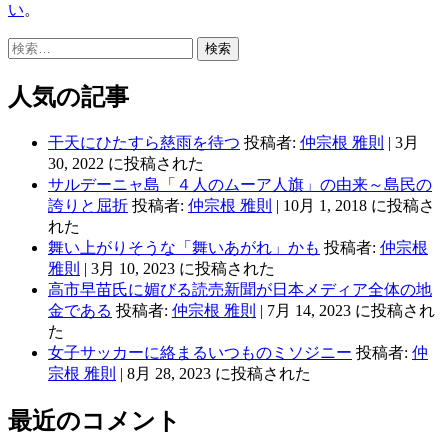
い
。
検
索:
人気の記事
干天にひたすら慈雨を待つ
投稿者:
仲宗根 雅則
|
3月
30, 2022 に投稿された
サルデーニャ島「４人のムーア人旗」の由来～島民の
誇りと屈折
投稿者:
仲宗根 雅則
|
10月 1, 2018 に投稿さ
れた
舞い上がりそうな「舞いあがれ」かも
投稿者:
仲宗根
雅則
|
3月 10, 2023 に投稿された
高市早苗氏に媚びる読売新聞が日本メディア全体の地
金である
投稿者:
仲宗根 雅則
|
7月 14, 2023 に投稿され
た
女子サッカーに絡まるいつものミソジニー
投稿者:
仲
宗根 雅則
|
8月 28, 2023 に投稿された
最近のコメント