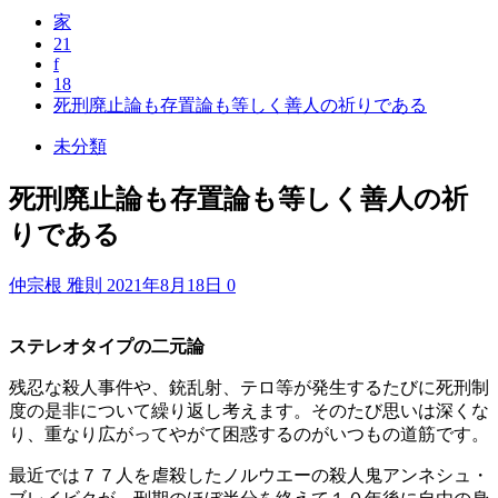
家
21
f
18
死刑廃止論も存置論も等しく善人の祈りである
未分類
死刑廃止論も存置論も等しく善人の祈
りである
仲宗根 雅則
2021年8月18日
0
ステレオタイプの二元論
残忍な殺人事件や、銃乱射、テロ等が発生するたびに死刑制
度の是非について繰り返し考えます。そのたび思いは深くな
り、重なり広がってやがて困惑するのがいつもの道筋です。
最近では７７人を虐殺したノルウエーの殺人鬼アンネシュ・