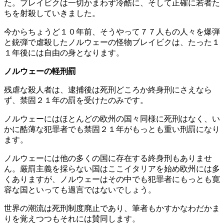
た。ブレイビクは一切かまわず冷酷に、そして正確に若者た
ちを射殺していきました。
今からちょうど１０年前、そうやって７７人もの人々を爆弾
と銃弾で虐殺したノルウェーの怪物ブレイビクは、たった１
１年後には自由の身となります。
ノルウェーの軽刑罰
残虐な殺人者は、逮捕後は死刑どころか終身刑にさえなら
ず、禁固２１年の罰を受けたのみです。
ノルウェーにはほとんどの欧州の国々同様に死刑はなく、い
かに酷薄な犯罪者でも禁固２１年がもっとも重い刑罰になり
ます。
ノルウェーには他の多くの国に存在する終身刑もありませ
ん。厳罰主義を採らない国はここイタリアを始め欧州には多
くありますが、ノルウェーはその中でも犯罪者にもっとも寛
容な国といっても過言ではないでしょう。
世界の潮流は死刑制度廃止であり、筆者もかすかなわだかま
りを覚えつつもそれには賛同します。