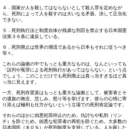
４．国家が人を殺してはならないとして殺人罪を定めなが
ら、死刑によって人を殺すのは大いなる矛盾。決して正当化
できない。
５．死刑執行法と制度自体が残虐な刑罰を禁止する日本国憲
法第３６条に違反している。
６．死刑廃止は世界の潮流であるから日本もそれに従うべき
等々。
これらの論拠の中でもっとも重大なものは、なんといっても
「誤判や冤罪による死刑執行があってはならない」という点
でしょう。このことだけでも死刑廃止は真っ当すぎるほど真
っ当に見えます。
一方、死刑存置派はもっとも重大な論拠として、被害者とそ
の遺族の無念、悲しみ、怒り等を挙げます。彼らの心情に寄
り添えば極刑も仕方がないという立場での死刑肯定論です。
それらのほかに凶悪犯罪抑止のため。仇討ちや私刑（リン
チ）を防ぐため。凶悪な犯罪者の再犯を防ぐため。大多数の
日本国民（８０％）が死刑制度を支持している。人を殺した