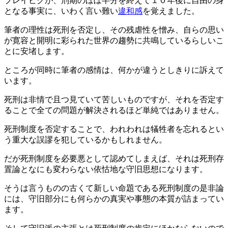
ブレイビクが、刑期のほぼ半分を終えて１０年後に自由の身
となる事実に、いわく言い難い
違和感
を覚えました。
筆者の理性は死刑を否定し、その残虐性を憎み、自らの思い
が寛容と開明に彩られた世界の趨勢に共鳴しているらしいこ
とに安堵します。
ところが同時に筆者の感情は、何かが違うとしきりに訴えて
います。
死刑は非情で且つ見ていて苦しいものですが、それを否定す
ることで全ての問題が解決されるほど単純ではありません。
死刑制度を否定することで、われわれは犠牲者を忘れるとい
う重大な誤謬を犯しているかもしれません。
だが死刑制度を必要悪として認めてしまえば、それは死刑存
置論となにも変わらない依怙地な守旧思想になります。
そうは言うものの古くて新しい命題である死刑制度の是非論
には、守旧部分にも何らかの真実や事態の本質が詰まってい
ます。