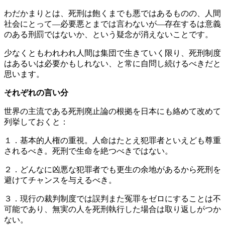
わだかまりとは、死刑は飽くまでも悪ではあるものの、人間
社会にとって―必要悪とまでは言わないが―存在するは意義
のある刑罰ではないか、という疑念が消えないことです。
少なくともわれわれ人間は集団で生きていく限り、死刑制度
はあるいは必要かもしれない、と常に自問し続けるべきだと
思います。
それぞれの言い分
世界の主流である死刑廃止論の根拠を日本にも絡めて改めて
列挙しておくと：
１．基本的人権の重視。人命はたとえ犯罪者といえども尊重
されるべき。死刑で生命を絶つべきではない。
２．どんなに凶悪な犯罪者でも更生の余地があるから死刑を
避けてチャンスを与えるべき。
３．現行の裁判制度では誤判また冤罪をゼロにすることは不
可能であり、無実の人を死刑執行した場合は取り返しがつか
ない。