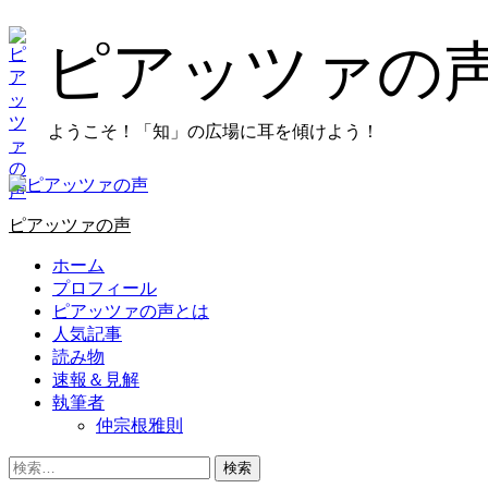
コ
ン
ピアッツァの
テ
ン
ツ
ようこそ！「知」の広場に耳を傾けよう！
に
ス
キ
プ
ッ
ラ
プ
ピアッツァの声
イ
し
マ
ホーム
ま
リ
プロフィール
す
メ
ピアッツァの声とは
ニ
人気記事
ュ
読み物
ー
速報＆見解
執筆者
仲宗根雅則
検
索: